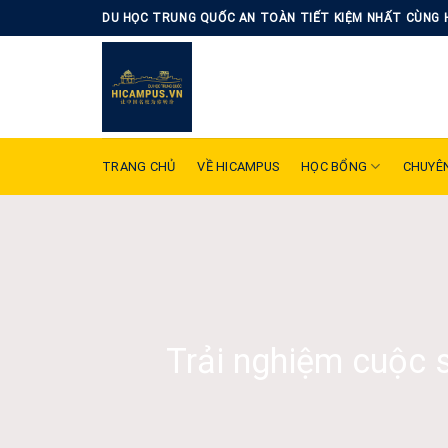
Skip
DU HỌC TRUNG QUỐC AN TOÀN TIẾT KIỆM NHẤT CÙNG 
to
content
TRANG CHỦ
VỀ HICAMPUS
HỌC BỔNG
CHUYÊ
Trải nghiệm cuộc 