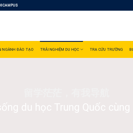
HICAMPUS
N NGÀNH ĐÀO TẠO
TRẢI NGHIỆM DU HỌC
TRA CỨU TRƯỜNG
B
留学茫茫，有我导航
sống du học Trung Quốc cùng 