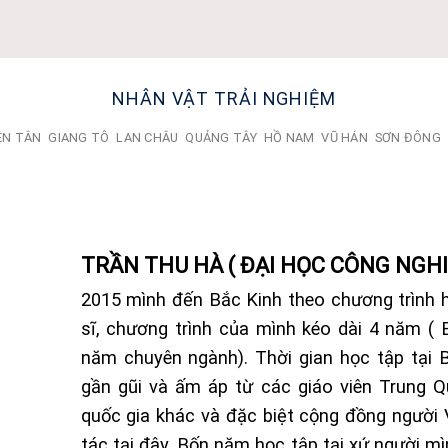
NHÂN VẬT TRẢI NGHIỆM
ÊN TÂN
GIANG TÔ
LAN CHÂU
QUẢNG TÂY
HỒ NAM
VŨ HÁN
SƠN ĐÔNG
TRẦN THU HÀ ( ĐẠI HỌC CÔNG NGHI
2015 mình đến Bắc Kinh theo chương trình 
sĩ, chương trình của mình kéo dài 4 năm (
năm chuyên ngành). Thời gian học tập tại
gần gũi và ấm áp từ các giáo viên Trung 
quốc gia khác và đặc biệt cộng đồng người
tác tại đây. Bốn năm học tập tại xứ người m