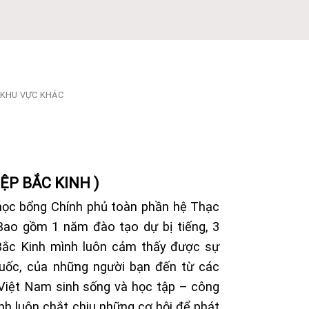
KHU VỰC KHÁC
ỆP BẮC KINH )
học bổng Chính phủ toàn phần hệ Thạc
 Bao gồm 1 năm đào tạo dự bị tiếng, 3
 Bắc Kinh mình luôn cảm thấy được sự
Quốc, của những người bạn đến từ các
 Việt Nam sinh sống và học tập – công
ình luôn chắt chiu những cơ hội để phát