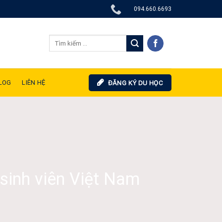
094.660.6693
LOG
LIÊN HỆ
ĐĂNG KÝ DU HỌC
sinh viên Việt Nam