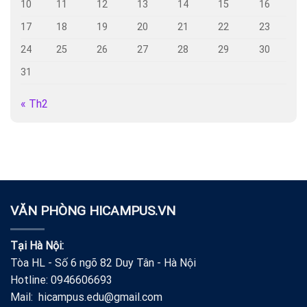
10
11
12
13
14
15
16
17
18
19
20
21
22
23
24
25
26
27
28
29
30
31
« Th2
VĂN PHÒNG HICAMPUS.VN
Tại Hà Nội:
Tòa HL - Số 6 ngõ 82 Duy Tân - Hà Nội
Hotline: 0946606693
Mail: hicampus.edu@gmail.com