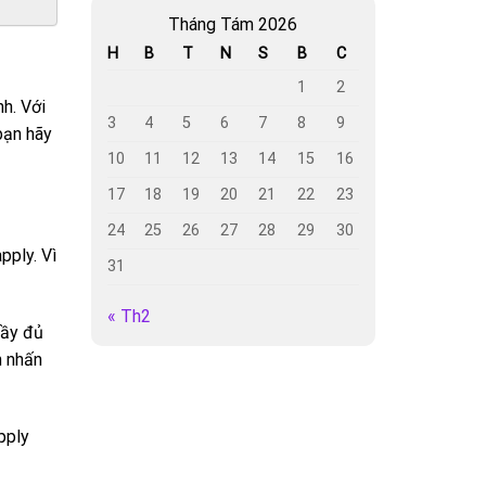
Tháng Tám 2026
H
B
T
N
S
B
C
1
2
h. Với
3
4
5
6
7
8
9
bạn hãy
10
11
12
13
14
15
16
17
18
19
20
21
22
23
24
25
26
27
28
29
30
pply. Vì
31
« Th2
đầy đủ
n nhấn
pply