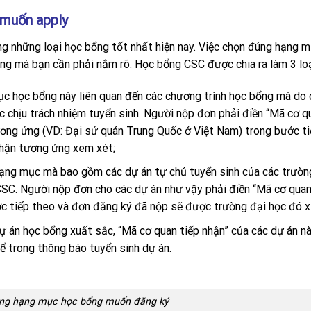
 muốn apply
g những loại học bổng tốt nhất hiện nay. Việc chọn đúng hạng 
ng mà bạn cần phải nắm rõ. Học bổng CSC được chia ra làm 3 loạ
 học bổng này liên quan đến các chương trình học bổng mà do 
 chịu trách nhiệm tuyển sinh. Người nộp đơn phải điền “Mã cơ q
 ứng (VD: Đại sứ quán Trung Quốc ở Việt Nam) trong bước ti
nhận tương ứng xem xét;
ạng mục mà bao gồm các dự án tự chủ tuyển sinh của các trườn
CSC. Người nộp đơn cho các dự án như vậy phải điền “Mã cơ quan
c tiếp theo và đơn đăng ký đã nộp sẽ được trường đại học đó 
ự án học bổng xuất sắc, “Mã cơ quan tiếp nhận” của các dự án n
 trong thông báo tuyển sinh dự án.
úng hạng mục học bổng muốn đăng ký