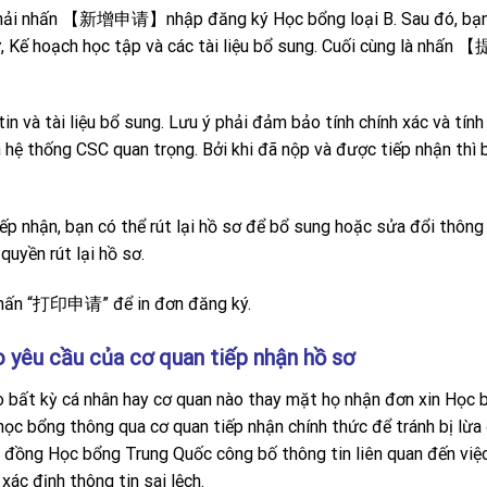
 phải nhấn 【新增申请】nhập đăng ký Học bổng loại B. Sau đó, bạ
ữ, Kế hoạch học tập và các tài liệu bổ sung. Cuối cùng là nhấ
in và tài liệu bổ sung. Lưu ý phải đảm bảo tính chính xác và tính
ên hệ thống CSC quan trọng. Bởi khi đã nộp và được tiếp nhận thì 
p nhận, bạn có thể rút lại hồ sơ để bổ sung hoặc sửa đổi thông 
uyền rút lại hồ sơ.
n nhấn “打印申请” để in đơn đăng ký.
 yêu cầu của cơ quan tiếp nhận hồ sơ
 bất kỳ cá nhân hay cơ quan nào thay mặt họ nhận đơn xin Học 
học bổng thông qua cơ quan tiếp nhận chính thức để tránh bị lừa
i đồng Học bổng Trung Quốc công bố thông tin liên quan đến việ
xác định thông tin sai lệch.