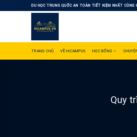
Skip
DU HỌC TRUNG QUỐC AN TOÀN TIẾT KIỆM NHẤT CÙNG 
to
content
TRANG CHỦ
VỀ HICAMPUS
HỌC BỔNG
CHUYÊ
Quy tr