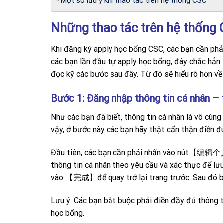
Một số lưu ý khi thao tác trên hệ thống CSC
Những thao tác trên hệ thống 
Khi đăng ký apply học bổng CSC, các bạn cần phải
các bạn lần đầu tự apply học bổng, đây chắc hẳn l
đọc kỹ các bước sau đây. Từ đó sẽ hiểu rõ hơn về 
Bước 1: Đăng nhập thông tin cá nhân – 
Như các bạn đã biết, thông tin cá nhân là vô cùn
vậy, ở bước này các bạn hãy thật cẩn thận điền đ
Đầu tiên, các bạn cần phải nhấn vào nút【编辑个
thông tin cá nhân theo yêu cầu và xác thực để lưu
vào 【完成】để quay trở lại trang trước. Sau đó bắ
Lưu ý: Các bạn bắt buộc phải điền đầy đủ thông t
học bổng.