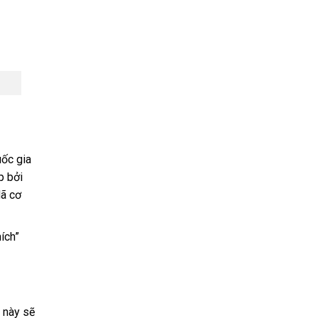
uốc gia
p bởi
Mã cơ
ích”
 này sẽ