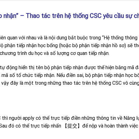
p nhận” – Thao tác trên hệ thống CSC yêu cầu sự c
ên quan với nhau và là nội dung bắt buộc trong “Hệ thống thông 
Bộ phận tiếp nhận học bổng (hoặc bộ phận tiếp nhận hồ sơ) sẽ t
chương trình du học và số lượng cơ quan tiếp nhận.
tự động hiển thị tên bộ phận tiếp nhận được thể hiện bằng mã đ
 mã số tổ chức tiếp nhận. Nếu điền sai, bộ phận tiếp nhận học b
ì vậy đây là một trong những thao tác trên hệ thống CSC vô cùn
 thì người apply có thể trực tiếp điền những thông tin về Năng 
g. Sau đó có thể trực tiếp nhấn 【提交】để nộp và hoàn thành việc