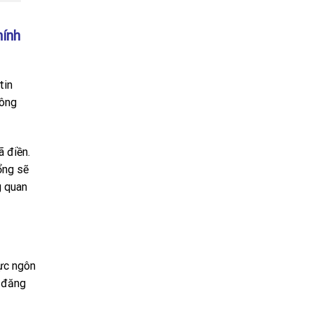
hính
tin
hông
ã điền.
ổng sẽ
g quan
lực ngôn
 đăng