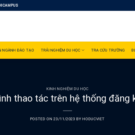
HICAMPUS
N NGÀNH ĐÀO TẠO
TRẢI NGHIỆM DU HỌC
TRA CỨU TRƯỜNG
B
KINH NGHIỆM DU HỌC
ình thao tác trên hệ thống đăng
POSTED ON
23/11/2023
BY
HODUCVIET