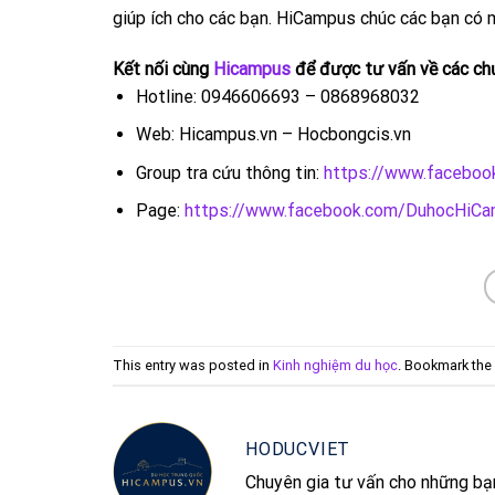
giúp ích cho các bạn. HiCampus chúc các bạn có
Kết nối cùng
Hicampus
để được tư vấn về các chư
Hotline: 0946606693 – 0868968032
Web: Hicampus.vn – Hocbongcis.vn
Group tra cứu thông tin:
https://www.facebo
Page:
https://www.facebook.com/DuhocHiC
This entry was posted in
Kinh nghiệm du học
. Bookmark the
HODUCVIET
Chuyên gia tư vấn cho những bạ