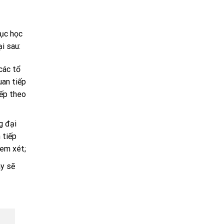
mục học
i sau:
các tổ
uan tiếp
ếp theo
g đại
 tiếp
xem xét;
ày sẽ