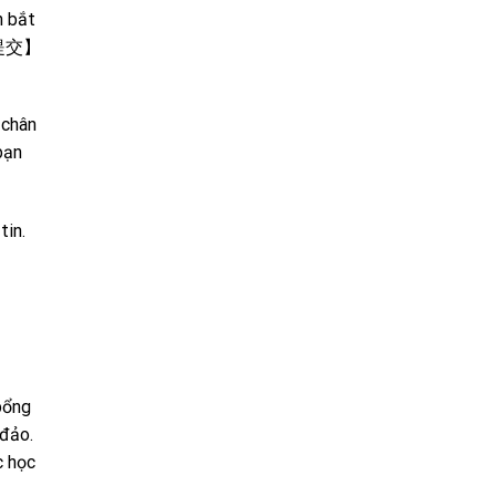
n bắt
n 【提交】
 chân
bạn
tin.
bổng
 đảo.
c học