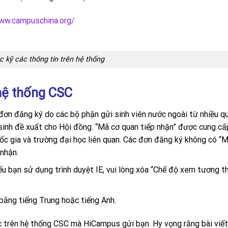
www.campuschina.org/
c kỹ các thông tin trên hệ thống
 hệ thống CSC
ơn đăng ký do các bộ phận gửi sinh viên nước ngoài từ nhiều q
sinh đề xuất cho Hội đồng. “Mã cơ quan tiếp nhận” được cung cấ
uốc gia và trường đại học liên quan. Các đơn đăng ký không có “
nhận.
ếu bạn sử dụng trình duyệt IE, vui lòng xóa “Chế độ xem tương th
 bằng tiếng Trung hoặc tiếng Anh.
ác trên hệ thống CSC mà HiCampus gửi bạn. Hy vọng rằng bài viết