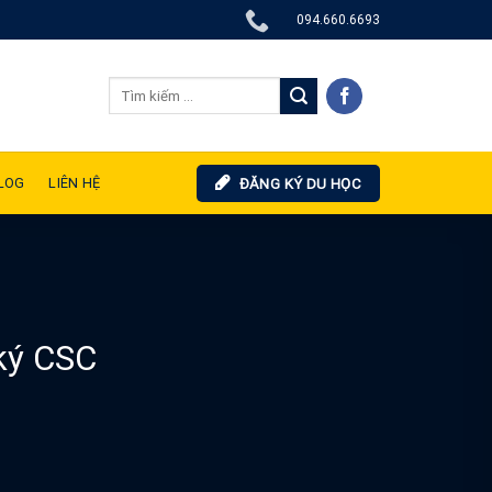
094.660.6693
LOG
LIÊN HỆ
ĐĂNG KÝ DU HỌC
 ký CSC