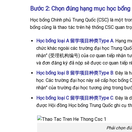
Bước 2: Chọn đúng hạng mục học bổng
Học bổng Chính phủ Trung Quốc (CSC) là một tron
bổng cũng là thao tác trên hệ thống CSC quan trọ
Học bổng loại A 留学项目种类Type A
.
Hạng mục
chức khác ngoài các trường đại học Trung Quốc
nhận” (受理机构编号) của cơ quan tiếp nhận tương
và đơn đăng ký đã nộp sẽ được cơ quan tiếp 
Học bổng loại B 留学项目种类Type B
.
Đây là h
học. Các trường đại học này sẽ cấp học bổng 
nhận” của trường đại học tương ứng trong bướ
Học bổng loại C
留学项目种类Type C
.
Đây là d
được Hội đồng Học bổng Trung Quốc ghi cụ thể
Phải chọn đ