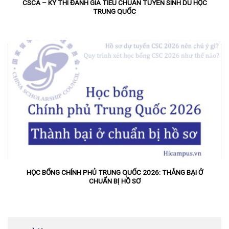
CSCA – KỲ THI ĐÁNH GIÁ TIÊU CHUẨN TUYỂN SINH DU HỌC
TRUNG QUỐC
HỌC BỔNG CHÍNH PHỦ TRUNG QUỐC 2026: THẮNG BẠI Ở
CHUẨN BỊ HỒ SƠ