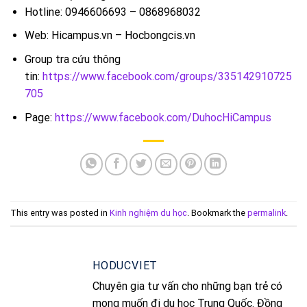
Hotline: 0946606693 – 0868968032
Web: Hicampus.vn – Hocbongcis.vn
Group tra cứu thông
tin:
https://www.facebook.com/groups/335142910725
705
Page:
https://www.facebook.com/DuhocHiCampus
This entry was posted in
Kinh nghiệm du học
. Bookmark the
permalink
.
HODUCVIET
Chuyên gia tư vấn cho những bạn trẻ có
mong muốn đi du học Trung Quốc. Đồng