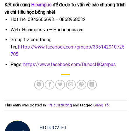
Kết nối cùng
Hicampus
để được tư vấn về các chương trình
và chỉ tiêu học bổng nhé!
Hotline: 0946606693 – 0868968032
Web: Hicampus.vn – Hocbongcis.vn
Group tra cứu thông
tin:
https://www.facebook.com/groups/335142910725
705
Page:
https://www.facebook.com/DuhocHiCampus
This entry was posted in
Tra cứu trường
and tagged
Giang Tô
.
HODUCVIET