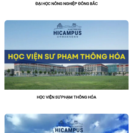
ĐẠI HỌC NÔNG NGHIỆP ĐÔNG BẮC
HỌC VIỆN SƯ PHẠM THÔNG HÓA