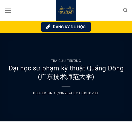
Skip
to
content
ĐĂNG KÝ DU HỌC
TRA CỨU TRƯỜNG
Đại học sư phạm kỹ thuật Quảng Đông
(广东技术师范大学)
POSTED ON
16/08/2024
BY
HODUCVIET