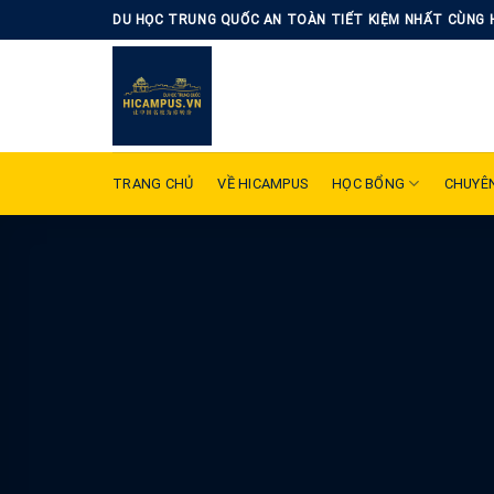
Skip
DU HỌC TRUNG QUỐC AN TOÀN TIẾT KIỆM NHẤT CÙNG 
to
content
TRANG CHỦ
VỀ HICAMPUS
HỌC BỔNG
CHUYÊ