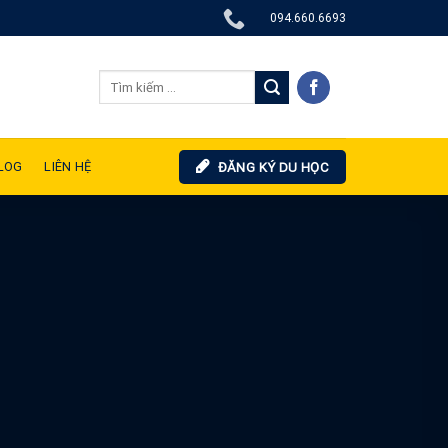
094.660.6693
LOG
LIÊN HỆ
ĐĂNG KÝ DU HỌC