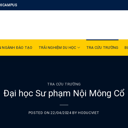
HICAMPUS
N NGÀNH ĐÀO TẠO
TRẢI NGHIỆM DU HỌC
TRA CỨU TRƯỜNG
B
TRA CỨU TRƯỜNG
Đại học Sư phạm Nội Mông Cổ
POSTED ON
22/04/2024
BY
HODUCVIET