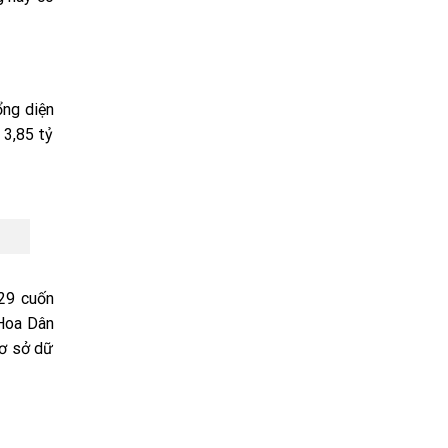
ổng diện
 3,85 tỷ
929 cuốn
 Hoa Dân
cơ sở dữ