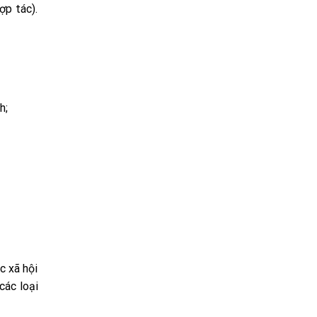
ợp tác).
h;
c xã hội
các loại