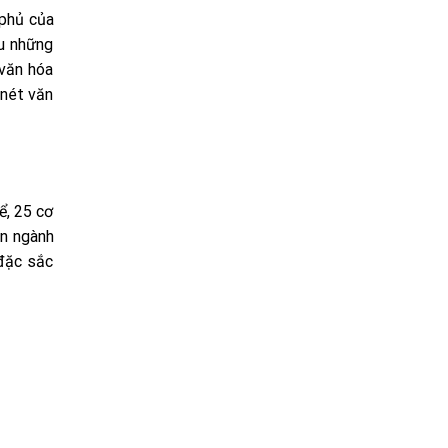
 phủ của
ều những
 văn hóa
 nét văn
ể, 25 cơ
ên ngành
 đặc sắc