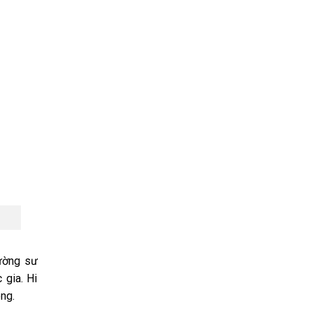
ường sư
 gia. Hi
ng.