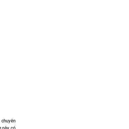
u chuyên
g này có