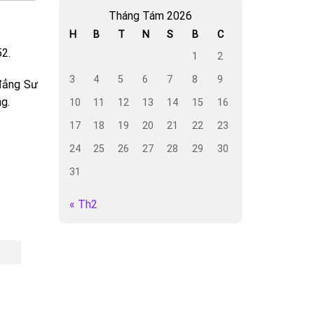
Tháng Tám 2026
H
B
T
N
S
B
C
52.
1
2
3
4
5
6
7
8
9
đẳng Sư
g.
10
11
12
13
14
15
16
17
18
19
20
21
22
23
24
25
26
27
28
29
30
31
« Th2