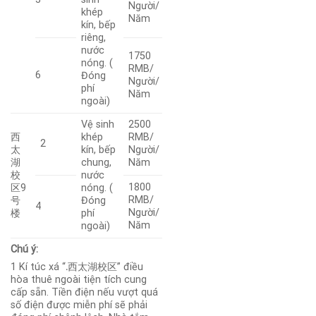
Người/
khép
Năm
kín, bếp
riêng,
nước
1750
nóng. (
RMB/
6
Đóng
Người/
phí
Năm
ngoài)
Vệ sinh
2500
西
khép
RMB/
2
太
kín, bếp
Người/
湖
chung,
Năm
校
nước
1800
区9
nóng. (
RMB/
号
Đóng
4
Người/
楼
phí
Năm
ngoài)
Chú ý:
1 Kí túc xá “
.
西太湖校区” điều
hòa thuê ngoài tiện tích cung
cấp sẵn. Tiền điện nếu vượt quá
số điện được miễn phí sẽ phải