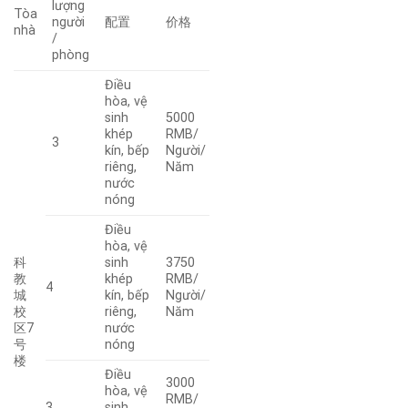
lượng
Tòa
người
配置
价格
nhà
/
phòng
Điều
hòa, vệ
sinh
5000
khép
RMB/
3
kín, bếp
Người/
riêng,
Năm
nước
nóng
Điều
hòa, vệ
科
sinh
3750
教
khép
RMB/
4
城
kín, bếp
Người/
校
riêng,
Năm
区7
nước
号
nóng
楼
Điều
3000
hòa, vệ
RMB/
3
sinh