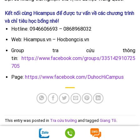
Kết nối cùng
Hicampus
để được tư vấn về các chương trình
và chỉ tiêu học bổng nhé!
Hotline: 0946606693 – 0868968032
Web: Hicampus.vn – Hocbongcis.vn
Group tra cứu thông
tin:
https://www.facebook.com/groups/335142910725
705
Page:
https://www.facebook.com/DuhocHiCampus
This entry was posted in
Tra cứu trường
and tagged
Giang Tô
.