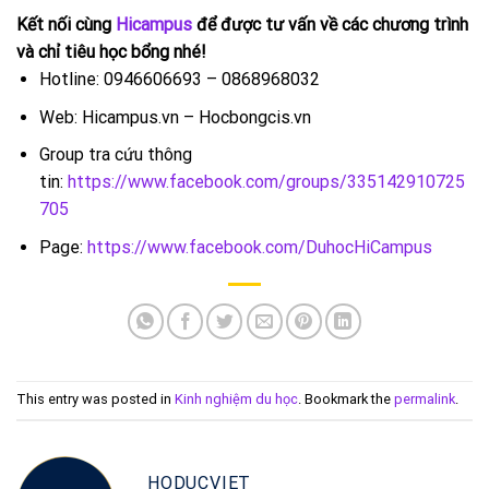
Kết nối cùng
Hicampus
để được tư vấn về các chương trình
và chỉ tiêu học bổng nhé!
Hotline: 0946606693 – 0868968032
Web: Hicampus.vn – Hocbongcis.vn
Group tra cứu thông
tin:
https://www.facebook.com/groups/335142910725
705
Page:
https://www.facebook.com/DuhocHiCampus
This entry was posted in
Kinh nghiệm du học
. Bookmark the
permalink
.
HODUCVIET