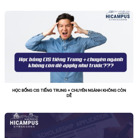
HỌC BỔNG CIS TIẾNG TRUNG + CHUYÊN NGÀNH KHÔNG CÒN
DỄ