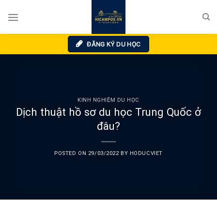
Skip
to
content
ĐĂNG KÝ DU HỌC
KINH NGHIỆM DU HỌC
Dịch thuật hồ sơ du học Trung Quốc ở
đâu?
POSTED ON
29/03/2022
BY
HODUCVIET