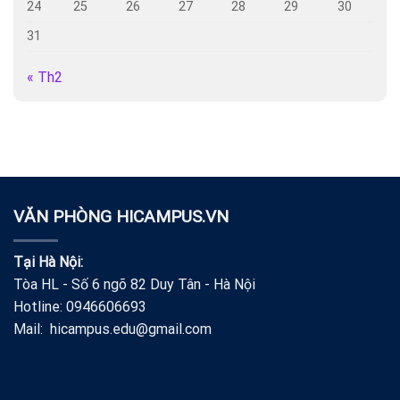
24
25
26
27
28
29
30
31
« Th2
VĂN PHÒNG HICAMPUS.VN
Tại Hà Nội:
Tòa HL - Số 6 ngõ 82 Duy Tân - Hà Nội
Hotline: 0946606693
Mail: hicampus.edu@gmail.com