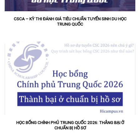
CSCA – KỲ THI ĐÁNH GIÁ TIÊU CHUẨN TUYỂN SINH DU HỌC
TRUNG QUỐC
HỌC BỔNG CHÍNH PHỦ TRUNG QUỐC 2026: THẮNG BẠI Ở
CHUẨN BỊ HỒ SƠ