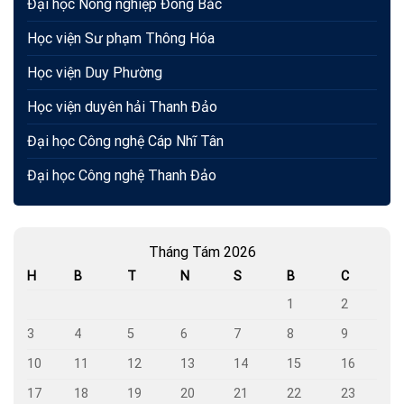
Đại học Nông nghiệp Đông Bắc
Học viện Sư phạm Thông Hóa
Học viện Duy Phường
Học viện duyên hải Thanh Đảo
Đại học Công nghệ Cáp Nhĩ Tân
Đại học Công nghệ Thanh Đảo
Tháng Tám 2026
H
B
T
N
S
B
C
1
2
3
4
5
6
7
8
9
10
11
12
13
14
15
16
17
18
19
20
21
22
23