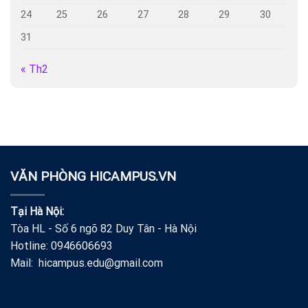
24
25
26
27
28
29
30
31
« Th2
VĂN PHÒNG HICAMPUS.VN
Tại Hà Nội:
Tòa HL - Số 6 ngõ 82 Duy Tân - Hà Nội
Hotline: 0946606693
Mail: hicampus.edu@gmail.com