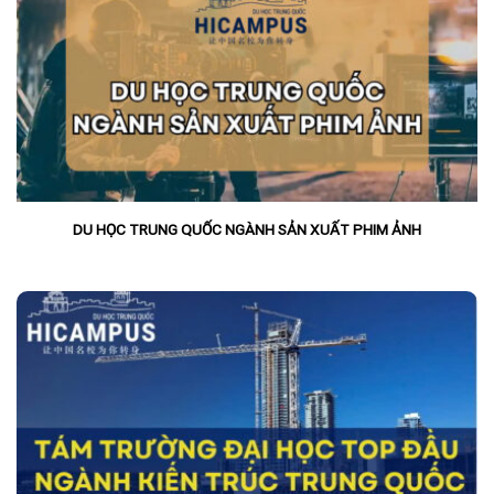
DU HỌC TRUNG QUỐC NGÀNH SẢN XUẤT PHIM ẢNH