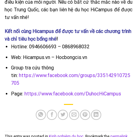
điều kiện của mỗi người. Nếu có bất cứ thắc mắc nào về du
học Trung Quốc, các bạn liên hệ du học HiCampus để được
tư vấn nhé!
Kết nối cùng Hicampus để được tư vấn về các chương trình
và chỉ tiêu học bổng nhé
!
Hotline: 0946606693 – 0868968032
Web: Hicampus.vn – Hocbongcis.vn
Group tra cứu thông
tin:
https://www.facebook.com/groups/335142910725
705
Page:
https://www.facebook.com/DuhocHiCampus
This entry was posted in
Kinh nghiệm du học
. Bookmark the
permalink
.