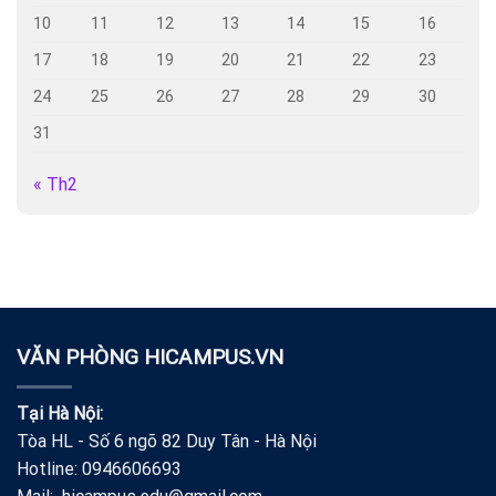
10
11
12
13
14
15
16
17
18
19
20
21
22
23
24
25
26
27
28
29
30
31
« Th2
VĂN PHÒNG HICAMPUS.VN
Tại Hà Nội:
Tòa HL - Số 6 ngõ 82 Duy Tân - Hà Nội
Hotline: 0946606693