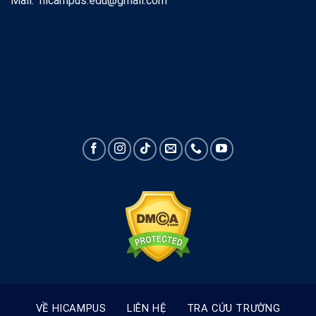
Mail: hicampus.edu@gmail.com
VỀ HICAMPUS
LIÊN HỆ
TRA CỨU TRƯỜNG