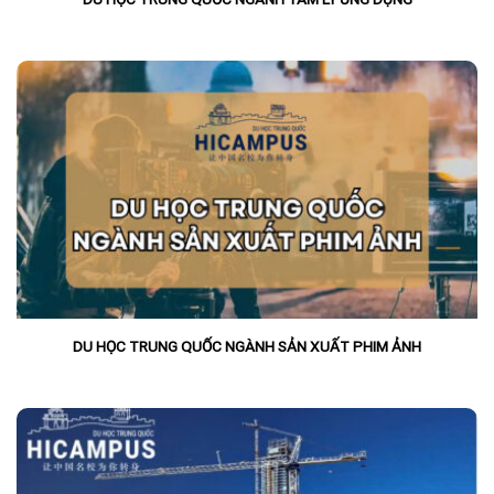
DU HỌC TRUNG QUỐC NGÀNH SẢN XUẤT PHIM ẢNH