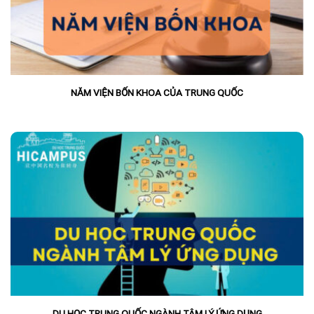
NĂM VIỆN BỐN KHOA CỦA TRUNG QUỐC
DU HỌC TRUNG QUỐC NGÀNH TÂM LÝ ỨNG DỤNG