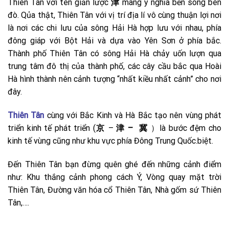
Thiên Tân với tên giản lược
津
mang ý nghĩa bến sông bên
đò. Qủa thật, Thiên Tân với vị trí địa lí vô cùng thuận lợi nơi
là nơi các chi lưu của sông Hải Hà hợp lưu với nhau, phía
đông giáp với Bột Hải và dựa vào Yên Sơn ở phía bắc.
Thành phố Thiên Tân có sông Hải Hà chảy uốn lượn qua
trung tâm đô thị của thành phố, các cây cầu bắc qua Hoài
Hà hình thành nên cảnh tượng “nhất kiều nhất cảnh” cho nơi
đây.
Thiên Tân
cùng với Bắc Kinh và Hà Bắc tạo nên vùng phát
triển kinh tế phát triển (
京
–
津 – 冀
）là bước đệm cho
kinh tế vùng cũng như khu vực phía Đông Trung Quốc.biệt.
Đến Thiên Tân bạn đừng quên ghé đến những cảnh điểm
như: Khu thắng cảnh phong cách Ý, Vòng quay mặt trời
Thiên Tân, Đường văn hóa cổ Thiên Tân, Nhà gốm sứ Thiên
Tân,….