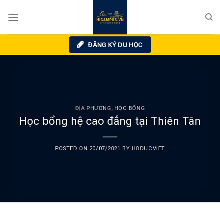
Skip
to
content
ĐĂNG KÝ DU HỌC
ĐỊA PHƯƠNG
,
HỌC BỔNG
Học bổng hệ cao đẳng tại Thiên Tân
POSTED ON
20/07/2021
BY
HODUCVIET