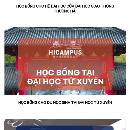
HỌC BỔNG CHO HỆ ĐẠI HỌC CỦA ĐẠI HỌC GIAO THÔNG
THƯỢNG HẢI
HỌC BỔNG CHO DU HỌC SINH TẠI ĐẠI HỌC TỨ XUYÊN