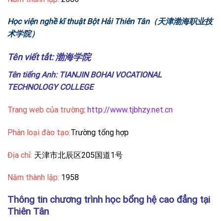
Học viện nghề kĩ thuật Bột Hải Thiên Tân（天津渤海职业技
术学院）
Tên viết tắt:
渤海学院
Tên tiếng Anh:
TIANJIN BOHAI VOCATIONAL
TECHNOLOGY COLLEGE
Trang web của trường
:
http://www.tjbhzy.net.cn
Phân loại đào tạo:
Trường tổng hợp
Địa chỉ:
天津市北辰区205国道1号
Năm thành lập:
1958
Thông tin chương trình học bổng hệ cao đẳng tại
Thiên Tân