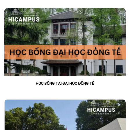
HỌC BỔNG TẠI ĐẠI HỌC ĐỒNG TẾ