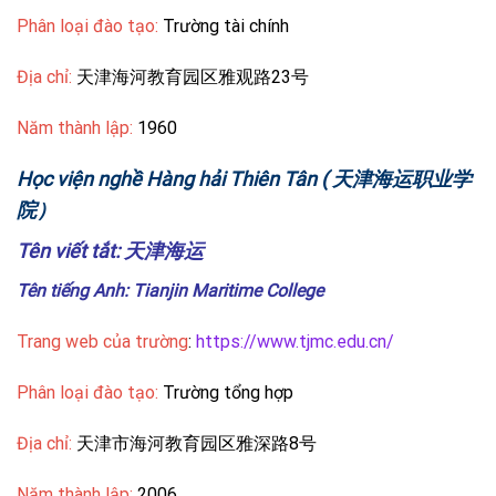
Phân loại đào tạo:
Trường tài chính
Địa chỉ:
天津海河教育园区雅观路23号
Năm thành lập:
1960
Học viện nghề Hàng hải Thiên Tân
( 天津海运职业学
院）
Tên viết tắt: 天津海运
Tên tiếng Anh: Tianjin Maritime College
Trang web của trường
:
https://www.tjmc.edu.cn/
Phân loại đào tạo:
Trường tổng hợp
Địa chỉ:
天津市海河教育园区雅深路8号
Năm thành lập:
2006