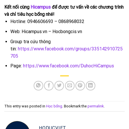
Kết nối cùng
Hicampus
để được tư vấn về các chương trình
và chỉ tiêu học bổng nhé!
Hotline: 0946606693 – 0868968032
Web: Hicampus.vn – Hocbongcis.vn
Group tra cứu thông
tin:
https://www.facebook.com/groups/335142910725
705
Page:
https://www.facebook.com/DuhocHiCampus
This entry was posted in
Học bổng
. Bookmark the
permalink
.
HODUCVIET