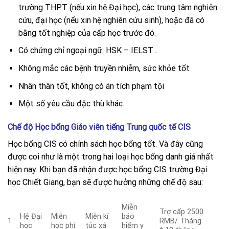
trường THPT (nếu xin hệ Đại học), các trung tâm nghiên
cứu, đại học (nếu xin hệ nghiên cứu sinh), hoặc đã có
bằng tốt nghiệp của cấp học trước đó.
Có chứng chỉ ngoại ngữ: HSK – IELST…
Không mắc các bệnh truyền nhiễm, sức khỏe tốt
Nhân thân tốt, không có án tích phạm tội
Một số yêu cầu đặc thù khác.
Chế độ Học bổng Giáo viên tiếng Trung quốc tế CIS
Học bổng CIS có chính sách học bổng tốt. Và đây cũng
được coi như là một trong hai loại học bổng danh giá nhất
hiện nay. Khi bạn đã nhận được học bổng CIS trường Đại
học Chiết Giang, bạn sẽ được hưởng những chế độ sau:
Miễn
Trợ cấp 2500
Hệ Đại
Miễn
Miễn kí
bảo
1
RMB/ Tháng
học
học phí
túc xá
hiểm y