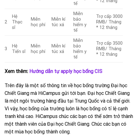
* 12 tháng
tế
Miễn
Hệ
Trợ cấp 3000
Miễn
Miễn kí
bảo
2
Thạc
RMB/ Tháng
học phí
túc xá
hiểm y
sĩ
* 12 tháng
tế
Miễn
Trợ cấp 3500
Hệ
Miễn
Miễn kí
bảo
3
RMB/ Tháng
Tiến sĩ
học phí
túc xá
hiểm y
* 12 tháng
tế
Xem thêm:
Hướng dẫn tự apply học bổng CIS
Trên đây là một số thông tin về học bổng trường Đại học
Chiết Giang mà HiCampus gửi tới bạn. Đại học Chiết Giang
là một ngôi trường hàng đầu tại Trung Quốc và cả thế giới.
Vì vậy, học bổng của trường luôn là học bổng có tỉ lệ cạnh
tranh khá cao. HiCampus chúc các bạn có thể sớm trở thành
một thành viên của Đại học Chiết Giang. Chúc các bạn có
một mùa học bổng thành công.