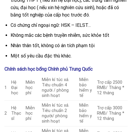
trường THPT ( nếu xin hệ Đại học), các trung tâm nghiên
cứu, đại học ( nếu xin hệ nghiên cứu sinh), hoặc đã có
bằng tốt nghiệp của cấp học trước đó.
Có chứng chỉ ngoại ngữ: HSK – IELST…
Không mắc các bệnh truyền nhiễm, sức khỏe tốt
Nhân thân tốt, không có án tích phạm tội
Một số yêu cầu đặc thù khác.
Chính sách học bổng Chính phủ Trung Quốc
Miễn kí túc xá.
Miễn
Hệ
Miễn
Trợ cấp 2500
Tiêu chuẩn 4
bảo
1
Đại
học
RMB/ Tháng *
người / phòng
hiểm y
học
phí
12 tháng
sinh hoạt
tế
Miễn kí túc xá.
Miễn
Hệ
Miễn
Trợ cấp 3000
Tiêu chuẩn 2
bảo
2
Thạc
học
RMB/ Tháng *
người/ phòng
hiểm y
sĩ
phí
12 tháng
sinh hoạt
tế
Miễn kí túc xá.
Miễn