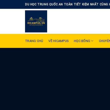
Skip
DU HỌC TRUNG QUỐC AN TOÀN TIẾT KIỆM NHẤT CÙNG 
to
content
TRANG CHỦ
VỀ HICAMPUS
HỌC BỔNG
CHUYÊ