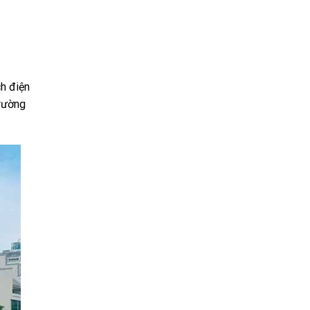
ch điện
trường