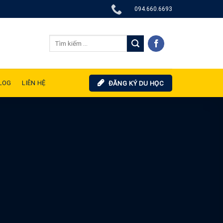
094.660.6693
LOG
LIÊN HỆ
ĐĂNG KÝ DU HỌC