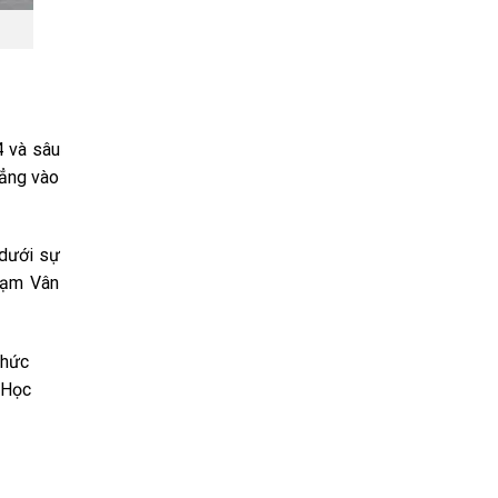
 và sâu
đẳng vào
dưới sự
hạm Vân
thức
 Học