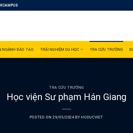
HICAMPUS
N NGÀNH ĐÀO TẠO
TRẢI NGHIỆM DU HỌC
TRA CỨU TRƯỜNG
B
TRA CỨU TRƯỜNG
Học viện Sư phạm Hán Giang
POSTED ON
29/05/2024
BY
HODUCVIET