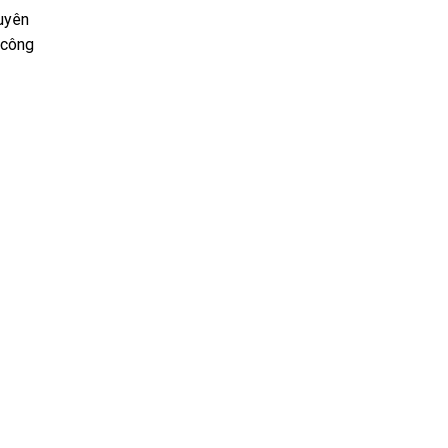
huyên
 công