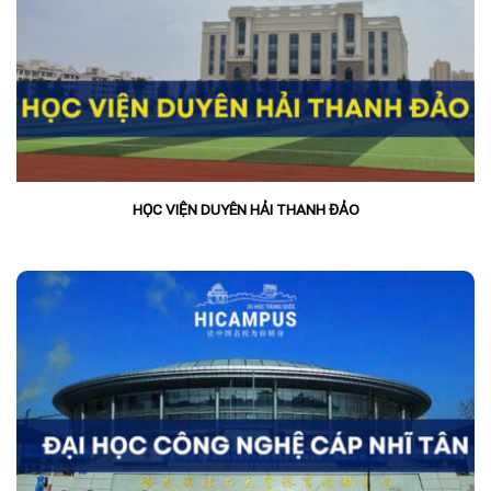
HỌC VIỆN DUYÊN HẢI THANH ĐẢO