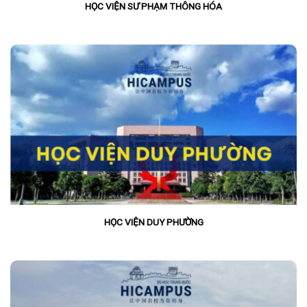
HỌC VIỆN SƯ PHẠM THÔNG HÓA
HỌC VIỆN DUY PHƯỜNG