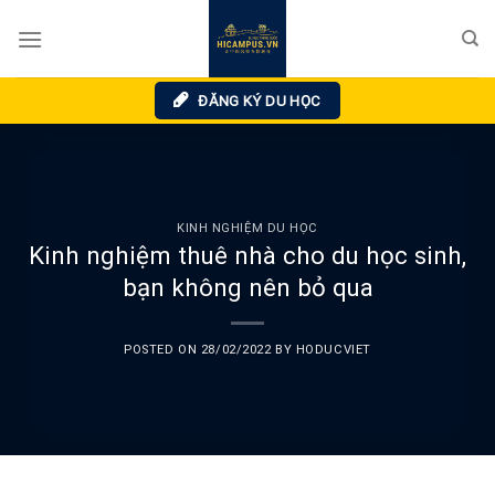
Skip
to
content
ĐĂNG KÝ DU HỌC
KINH NGHIỆM DU HỌC
Kinh nghiệm thuê nhà cho du học sinh,
bạn không nên bỏ qua
POSTED ON
28/02/2022
BY
HODUCVIET