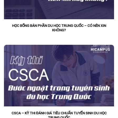
HỌC BỔNG BÁN PHẦN DU HỌC TRUNG QUỐC – CÓ NÊN XIN
KHÔNG?
CSCA – KỲ THI ĐÁNH GIÁ TIÊU CHUẨN TUYỂN SINH DU HỌC
TRUNG QUỐC