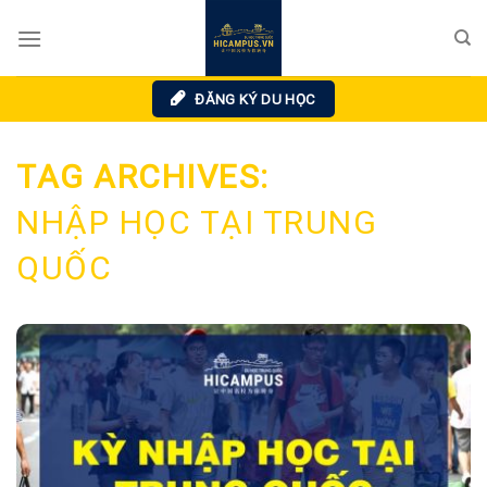
Skip
to
content
ĐĂNG KÝ DU HỌC
TAG ARCHIVES:
NHẬP HỌC TẠI TRUNG
QUỐC