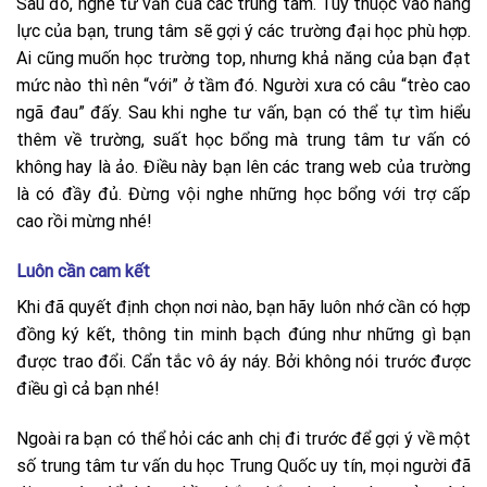
Sau đó, nghe tư vấn của các trung tâm. Tùy thuộc vào năng
lực của bạn, trung tâm sẽ gợi ý các trường đại học phù hợp.
Ai cũng muốn học trường top, nhưng khả năng của bạn đạt
mức nào thì nên “với” ở tầm đó. Người xưa có câu “trèo cao
ngã đau” đấy. Sau khi nghe tư vấn, bạn có thể tự tìm hiểu
thêm về trường, suất học bổng mà trung tâm tư vấn có
không hay là ảo. Điều này bạn lên các trang web của trường
là có đầy đủ. Đừng vội nghe những học bổng với trợ cấp
cao rồi mừng nhé!
Luôn cần cam kết
Khi đã quyết định chọn nơi nào, bạn hãy luôn nhớ cần có hợp
đồng ký kết, thông tin minh bạch đúng như những gì bạn
được trao đổi. Cẩn tắc vô áy náy. Bởi không nói trước được
điều gì cả bạn nhé!
Ngoài ra bạn có thể hỏi các anh chị đi trước để gợi ý về một
số trung tâm tư vấn du học Trung Quốc uy tín, mọi người đã