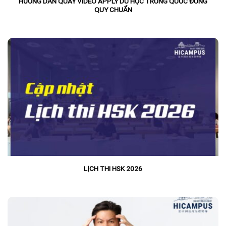
HƯỚNG DẪN QUAY VIDEO APPLY DU HỌC TRUNG QUỐC ĐÚNG
QUY CHUẨN
LỊCH THI HSK 2026