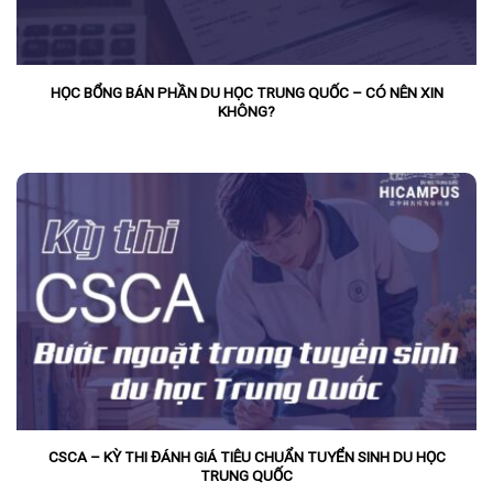
HỌC BỔNG BÁN PHẦN DU HỌC TRUNG QUỐC – CÓ NÊN XIN
KHÔNG?
CSCA – KỲ THI ĐÁNH GIÁ TIÊU CHUẨN TUYỂN SINH DU HỌC
TRUNG QUỐC