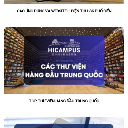
CÁC ỨNG DỤNG VÀ WEBSITE LUYỆN THI HSK PHỔ BIẾN
TOP THƯ VIỆN HÀNG ĐẦU TRUNG QUỐC