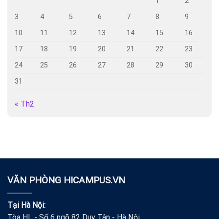
1
2
3
4
5
6
7
8
9
10
11
12
13
14
15
16
17
18
19
20
21
22
23
24
25
26
27
28
29
30
31
« Th2
VĂN PHÒNG HICAMPUS.VN
Tại Hà Nội:
Tòa HL - Số 6 ngõ 82 Duy Tân - Hà Nội