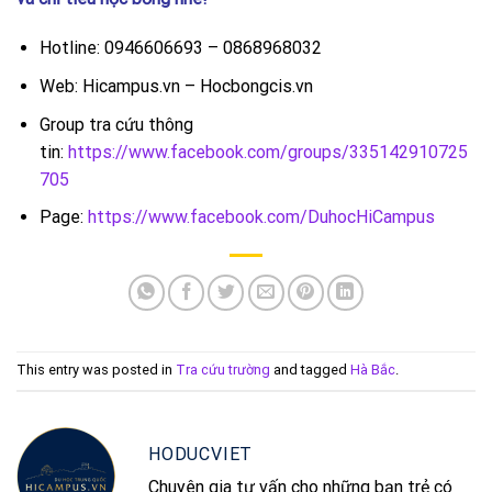
Hotline: 0946606693 – 0868968032
Web: Hicampus.vn – Hocbongcis.vn
Group tra cứu thông
tin:
https://www.facebook.com/groups/335142910725
705
Page:
https://www.facebook.com/DuhocHiCampus
This entry was posted in
Tra cứu trường
and tagged
Hà Bắc
.
HODUCVIET
Chuyên gia tư vấn cho những bạn trẻ có