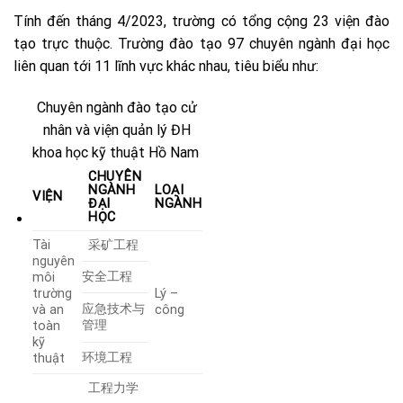
Tính đến tháng 4/2023, trường có tổng cộng 23 viện đào
tạo trực thuộc. Trường đào tạo 97 chuyên ngành đại học
liên quan tới 11 lĩnh vực khác nhau, tiêu biểu như:
Chuyên ngành đào tạo cử
nhân và viện quản lý ĐH
khoa học kỹ thuật Hồ Nam
CHUYÊN
NGÀNH
LOẠI
VIỆN
ĐẠI
NGÀNH
HỌC
Tài
采矿工程
nguyên
安全工程
môi
trường
Lý –
应急技术与
và an
công
管理
toàn
kỹ
环境工程
thuật
工程力学