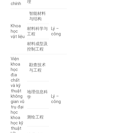
理
chính
智能材料
与结构
Khoa
材料科学与
Lý –
học
工程
công
vật liệu
材料成型及
控制工程
Viện
khoa
勘查技术
học
与工程
địa
chất
và kỹ
thuật
地理信息科
không
Lý –
学
gian vũ
công
trụ đại
học
测绘工程
khoa
học kỹ
thuật