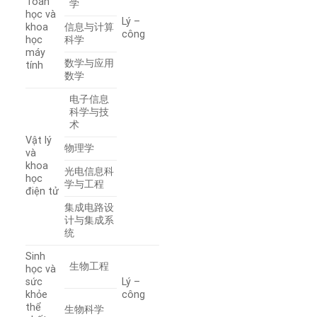
Toán
学
học và
Lý –
khoa
信息与计算
công
học
科学
máy
数学与应用
tính
数学
电子信息
科学与技
术
Vật lý
物理学
và
khoa
光电信息科
học
学与工程
điện tử
集成电路设
计与集成系
统
Sinh
生物工程
học và
sức
Lý –
khỏe
công
thể
生物科学