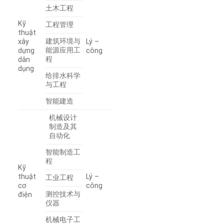
土木工程
Kỹ
工程管理
thuật
建筑环境与
xây
Lý –
能源应用工
dựng
công
程
dân
dụng
给排水科学
与工程
智能建造
机械设计
制造及其
自动化
智能制造工
程
Kỹ
thuật
Lý –
工业工程
cơ
công
测控技术与
điện
仪器
机械电子工