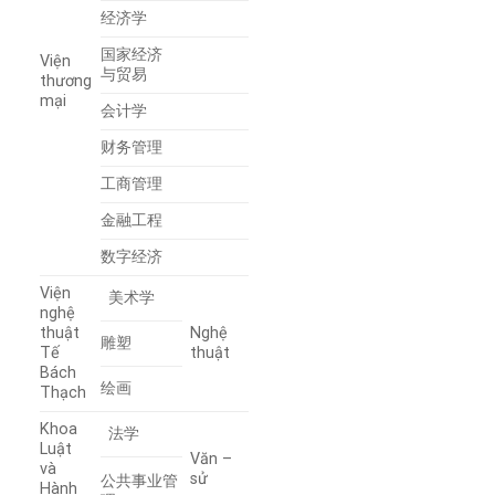
经济学
国家经济
Viện
与贸易
thương
mại
会计学
财务管理
工商管理
金融工程
数字经济
Viện
美术学
nghệ
thuật
Nghệ
雕塑
Tế
thuật
Bách
绘画
Thạch
Khoa
法学
Luật
Văn –
và
sử
公共事业管
Hành