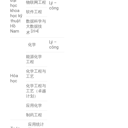
Đại
物联网工程
Lý –
học
công
khoa
软件工程
học kỹ
thuật
数据科学与
Hồ
大数据技
Nam
[204]
术
Lý –
化学
công
能源化学
工程
化学工程与
Hóa
工艺
học
化学工程与
工艺（卓越
计划）
应用化学
制药工程
应用统计