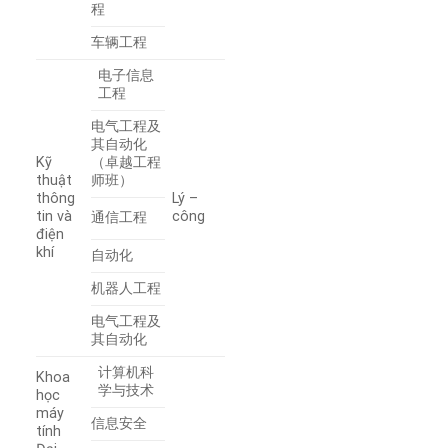
程
车辆工程
电子信息
工程
电气工程及
其自动化
Kỹ
（卓越工程
thuật
师班）
thông
Lý –
tin và
công
通信工程
điện
khí
自动化
机器人工程
电气工程及
其自动化
计算机科
Khoa
学与技术
học
máy
信息安全
tính