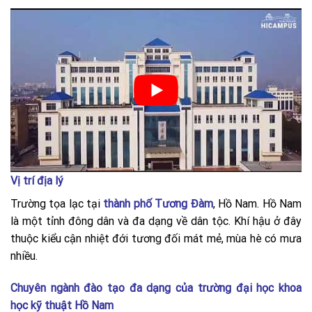
Vị trí địa lý
Trường tọa lạc tại
thành phố Tương Đàm
, Hồ Nam. Hồ Nam
là một tỉnh đông dân và đa dạng về dân tộc. Khí hậu ở đây
thuộc kiểu cận nhiệt đới tương đối mát mẻ, mùa hè có mưa
nhiều.
Chuyên ngành đào tạo đa dạng của trường đại học khoa
học kỹ thuật Hồ Nam