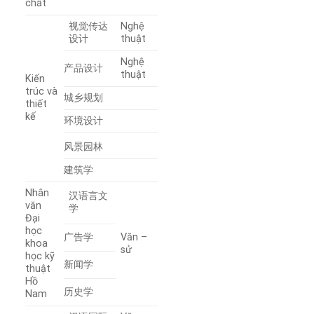
chất
视觉传达
Nghệ
设计
thuật
Nghệ
产品设计
thuật
Kiến
trúc và
城乡规划
thiết
kế
环境设计
风景园林
建筑学
Nhân
汉语言文
văn
学
Đại
học
广告学
Văn –
khoa
sử
học kỹ
新闻学
thuật
Hồ
历史学
Nam