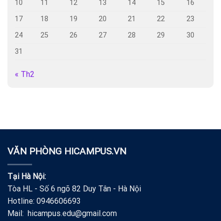
10
11
12
13
14
15
16
17
18
19
20
21
22
23
24
25
26
27
28
29
30
31
« Th2
VĂN PHÒNG HICAMPUS.VN
Tại Hà Nội:
Tòa HL - Số 6 ngõ 82 Duy Tân - Hà Nội
Hotline: 0946606693
Mail: hicampus.edu@gmail.com