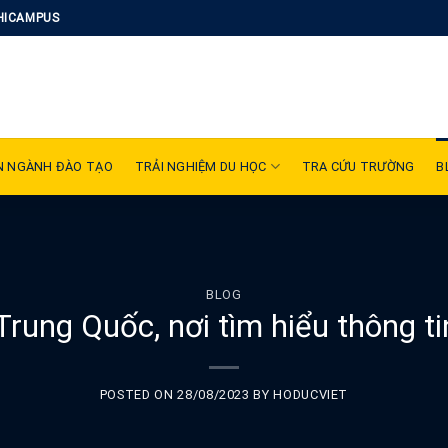
HICAMPUS
N NGÀNH ĐÀO TẠO
TRẢI NGHIỆM DU HỌC
TRA CỨU TRƯỜNG
B
BLOG
Trung Quốc, nơi tìm hiểu thông t
POSTED ON
28/08/2023
BY
HODUCVIET