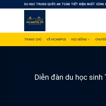
Skip
DU HỌC TRUNG QUỐC AN TOÀN TIẾT KIỆM NHẤT CÙNG 
to
content
TRANG CHỦ
VỀ HICAMPUS
HỌC BỔNG
CHUYÊ
Diễn đàn du học sinh 