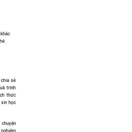
 khác
hé.
 chia sẻ
uá trình
ách thức
 xin học
u chuyện
h nghiệm