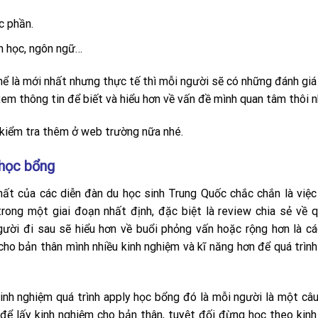
c phần.
h học, ngôn ngữ…
thể là mới nhất nhưng thực tế thì mỗi người sẽ có những đánh giá
em thông tin để biết và hiểu hơn về vấn đề mình quan tâm thôi n
 kiểm tra thêm ở web trường nữa nhé.
 học bổng
hất của các diễn đàn du học sinh Trung Quốc chắc chắn là việc
rong một giai đoạn nhất định, đặc biệt là review chia sẻ về q
ười đi sau sẽ hiểu hơn về buổi phỏng vấn hoặc rộng hơn là c
ho bản thân mình nhiều kinh nghiệm và kĩ năng hơn để quá trình
inh nghiệm quá trình apply học bổng đó là mỗi người là một câ
 để lấy kinh nghiệm cho bản thân, tuyệt đối đừng học theo kin