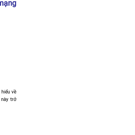
 mạng
 hiểu về
 này trở