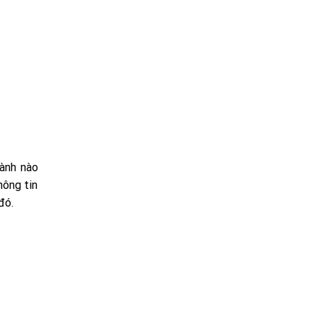
gành nào
hông tin
đó.