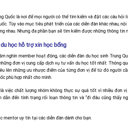
ng Quốc là nơi để mọi người có thể tìm kiếm và đặt các câu hỏi l
ốc. Tùy vào mục tiêu phát triển của các diễn đàn khác nhau, nội
ống nhau. Nhưng đa phần bạn sẽ tìm kiếm được những thông tin 
 du học hỗ trợ xin học bổng
răm nghìn member hoạt động, các diễn đàn du học sinh Trung Qu
 những đơn vị cung cấp dịch vụ tư vấn du học tốt nhất. Thông q
 nêu lên những ưu nhược điểm của từng đơn vị để từ đó người cầ
ốc phù hợp nhất cho mình.
là việc chất lượng nhóm không thực sự quá tốt vì nhiều đơn v
 dẫn đến tình trạng rối loạn thông tin và “đi đâu cũng thấy n
c mentor uy tín tại các diễn đàn dành cho bạn.