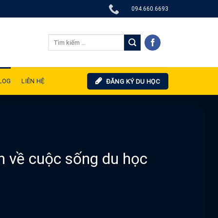
094.660.6693
LOG
LIÊN HỆ
ĐĂNG KÝ DU HỌC
in về cuộc sống du học