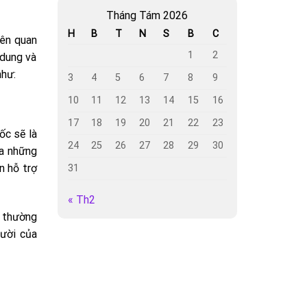
Tháng Tám 2026
H
B
T
N
S
B
C
iên quan
1
2
 dung và
như:
3
4
5
6
7
8
9
10
11
12
13
14
15
16
17
18
19
20
21
22
23
ốc sẽ là
24
25
26
27
28
29
30
ua những
n hỗ trợ
31
« Th2
ị thường
gười của