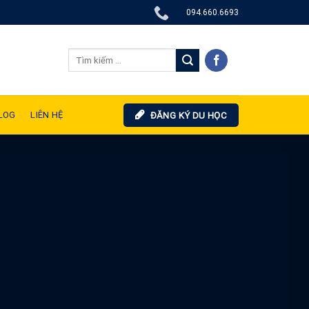
094.660.6693
LOG
LIÊN HỆ
ĐĂNG KÝ DU HỌC