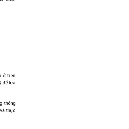
ộ ở trên
ỹ để lựa
ng thông
 và thực