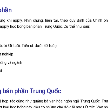
 phần
g khi apply. Nhìn chung, hiện tại, theo quy định của Chính p
 apply học bổng bán phần Trung Quốc. Cụ thể như sau:
ưới 35 tuổi; Tiến sĩ: dưới 40 tuổi)
t nghiệp
ường và ngành
ốt
g bán phần Trung Quốc
ệ hợp tác cũng như quảng bá văn hóa ngôn ngữ Trung Quốc, Tr
g loại học bổng này đều có những chế độ đãi ngộ rất tốt. Vậy n