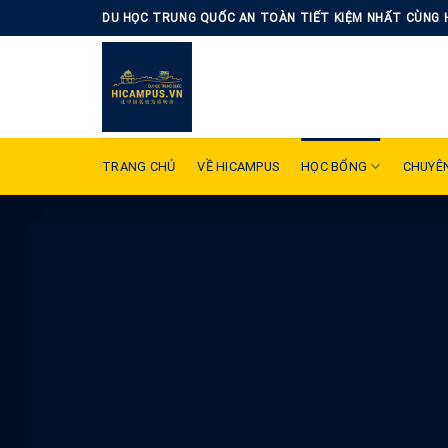
Skip
DU HỌC TRUNG QUỐC AN TOÀN TIẾT KIỆM NHẤT CÙNG 
to
content
TRANG CHỦ
VỀ HICAMPUS
HỌC BỔNG
CHUYÊ