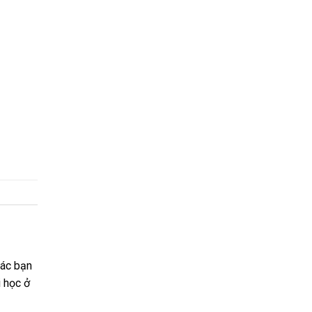
các bạn
 học ở