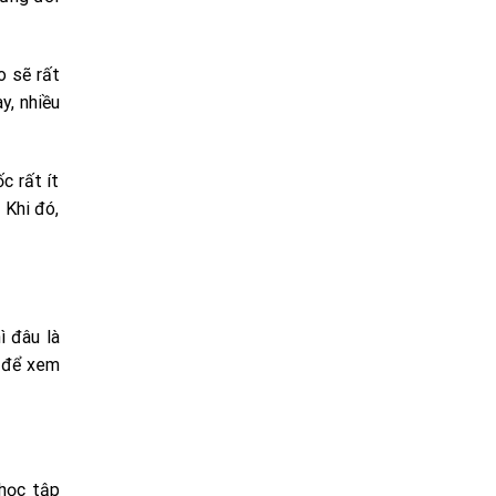
o sẽ rất
y, nhiều
c rất ít
 Khi đó,
ì đâu là
m để xem
 học tập