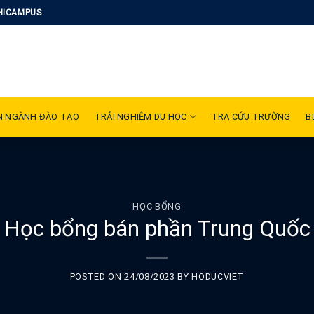
HICAMPUS
N NGÀNH ĐÀO TẠO
TRẢI NGHIỆM DU HỌC
TRA CỨU TRƯỜNG
B
HỌC BỔNG
Học bổng bán phần Trung Quốc
POSTED ON
24/08/2023
BY
HODUCVIET