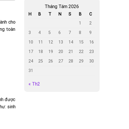
Tháng Tám 2026
H
B
T
N
S
B
C
ành cho
1
2
ổng toàn
3
4
5
6
7
8
9
10
11
12
13
14
15
16
17
18
19
20
21
22
23
24
25
26
27
28
29
30
31
« Th2
inh được
hư: sinh