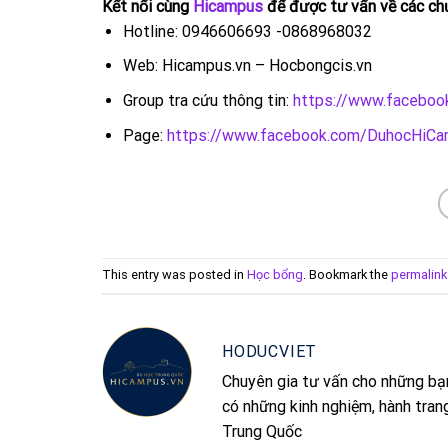
Kết nối cùng
Hicampus
để được tư vấn về các chư
Hotline: 0946606693 -0868968032
Web: Hicampus.vn – Hocbongcis.vn
Group tra cứu thông tin:
https://www.facebo
Page:
https://www.facebook.com/DuhocHiC
This entry was posted in
Học bổng
. Bookmark the
permalink
HODUCVIET
Chuyên gia tư vấn cho những bạ
có những kinh nghiệm, hành tran
Trung Quốc