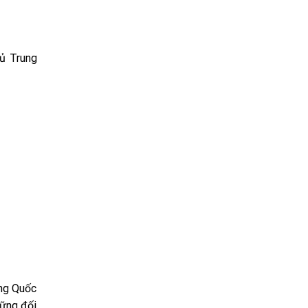
hủ Trung
ung Quốc
hững đối