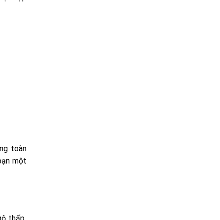
ổng toàn
 bạn một
gộ thấp.