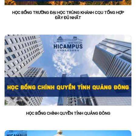
HỌC BỔNG TRƯỜNG ĐẠI HỌC TRÙNG KHÁNH CQU TỔNG HỢP
ĐẦY ĐỦ NHẤT
HỌC BỔNG CHÍNH QUYỀN TỈNH QUẢNG ĐÔNG