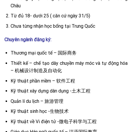
Châu
Từ đủ 18- dưới 25 ( căn cứ ngày 31/5)
Chưa từng nhận học bổng tại Trung Quốc
Chuyên ngành đăng ký:
Thương mại quốc tế – 国际商务
Thiết kế – chế tạo dây chuyền máy móc và tự động hóa
– 机械设计制造及自动化
Kỹ thuật phần mềm – 软件工程
Kỹ thuật xây dựng dân dụng -土木工程
Quản lí du lịch – 旅游管理
Kỹ thuật sinh học -生物技术
Kỹ thuật về Vi điện tử -微电子科学与工程
Giáo dục Hán ngữ quốc tế – 汉语国际教育