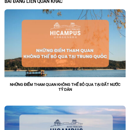
BÀI ĐĂNG LIÊN QUAN KHÁC
NHỮNG ĐIỂM THAM QUAN KHÔNG THỂ BỎ QUA TẠI ĐẤT NƯỚC
TỶ DÂN