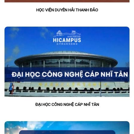
HỌC VIỆN DUYÊN HẢI THANH ĐẢO
ĐẠI HỌC CÔNG NGHỆ CÁP NHĨ TÂN