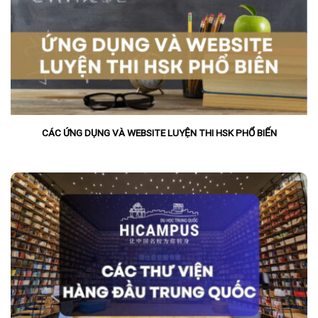
CÁC ỨNG DỤNG VÀ WEBSITE LUYỆN THI HSK PHỔ BIẾN