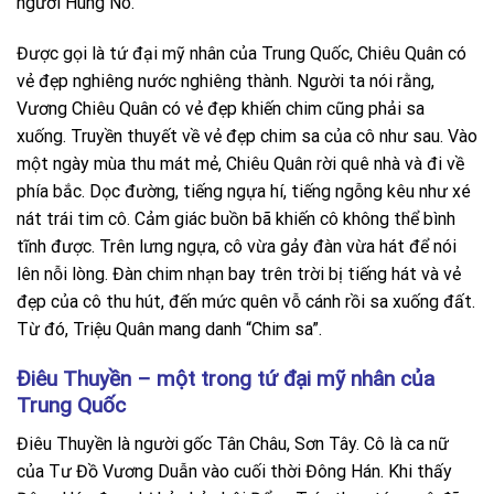
người Hung Nô.
Được gọi là tứ đại mỹ nhân của Trung Quốc, Chiêu Quân có
vẻ đẹp nghiêng nước nghiêng thành. Người ta nói rằng,
Vương Chiêu Quân có vẻ đẹp khiến chim cũng phải sa
xuống. Truyền thuyết về vẻ đẹp chim sa của cô như sau. Vào
một ngày mùa thu mát mẻ, Chiêu Quân rời quê nhà và đi về
phía bắc. Dọc đường, tiếng ngựa hí, tiếng ngỗng kêu như xé
nát trái tim cô. Cảm giác buồn bã khiến cô không thể bình
tĩnh được. Trên lưng ngựa, cô vừa gảy đàn vừa hát để nói
lên nỗi lòng. Đàn chim nhạn bay trên trời bị tiếng hát và vẻ
đẹp của cô thu hút, đến mức quên vỗ cánh rồi sa xuống đất.
Từ đó, Triệu Quân mang danh “Chim sa”.
Điêu Thuyền – một trong tứ đại mỹ nhân của
Trung Quốc
Điêu Thuyền là người gốc Tân Châu, Sơn Tây. Cô là ca nữ
của Tư Đồ Vương Duẫn vào cuối thời Đông Hán. Khi thấy