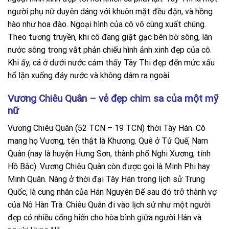
người phụ nữ duyên dáng với khuôn mặt đều đặn, và hồng
hào như hoa đào. Ngoại hình của cô vô cùng xuất chúng.
Theo tương truyền, khi cô đang giặt gạc bên bờ sông, làn
nước sông trong vắt phản chiếu hình ảnh xinh đẹp của cô.
Khi ấy, cá ở dưới nước cảm thấy Tây Thi đẹp đến mức xấu
hổ lặn xuống đáy nước và không dám ra ngoài.
Vương Chiêu Quân – vẻ đẹp chim sa của một mỹ
nữ
Vương Chiêu Quân (52 TCN – 19 TCN) thời Tây Hán. Cô
mang họ Vương, tên thật là Khương. Quê ở Tử Quế, Nam
Quân (nay là huyện Hưng Sơn, thành phố Nghi Xương, tỉnh
Hồ Bắc). Vương Chiêu Quân còn được gọi là Minh Phi hay
Minh Quân. Nàng ở thời đại Tây Hán trong lịch sử Trung
Quốc, là cung nhân của Hán Nguyên Đế sau đó trở thành vợ
của Nô Hàn Trà. Chiêu Quân đi vào lịch sử như một người
đẹp có nhiều cống hiến cho hòa bình giữa người Hán và