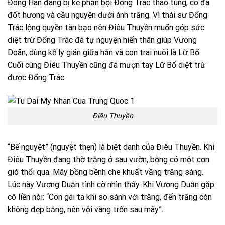
Đông Hán đang bị kẻ phản bội Đổng Trác thao túng, cô đã
đốt hương và cầu nguyện dưới ánh trăng. Vì thái sư Đổng
Trác lộng quyền tàn bạo nên Điêu Thuyền muốn góp sức
diệt trừ Đổng Trác đã tự nguyện hiến thân giúp Vương
Doãn, dùng kế ly gián giữa hắn và con trai nuôi là Lữ Bố.
Cuối cùng Điêu Thuyền cũng đã mượn tay Lữ Bố diệt trừ
được Đổng Trác.
Điêu Thuyền
“Bế nguyệt” (nguyệt thẹn) là biệt danh của Điêu Thuyền. Khi
Điêu Thuyền đang thờ trăng ở sau vườn, bỗng có một cơn
gió thổi qua. Mây bồng bềnh che khuất vầng trăng sáng.
Lúc này Vương Duẫn tình cờ nhìn thấy. Khi Vương Duẫn gặp
cô liền nói: “Con gái ta khi so sánh với trăng, đến trăng còn
không đẹp bằng, nên vội vàng trốn sau mây”.