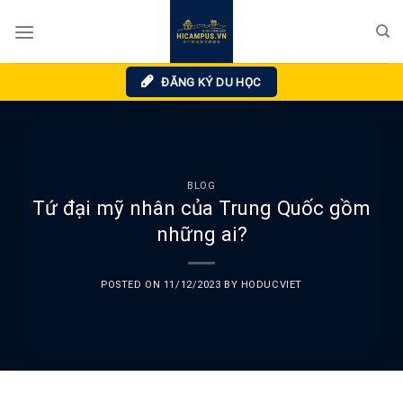
Skip
to
content
ĐĂNG KÝ DU HỌC
BLOG
Tứ đại mỹ nhân của Trung Quốc gồm
những ai?
POSTED ON
11/12/2023
BY
HODUCVIET