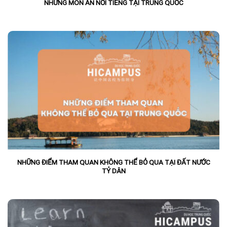
NHỮNG MÓN ĂN NỔI TIẾNG TẠI TRUNG QUỐC
NHỮNG ĐIỂM THAM QUAN KHÔNG THỂ BỎ QUA TẠI ĐẤT NƯỚC
TỶ DÂN