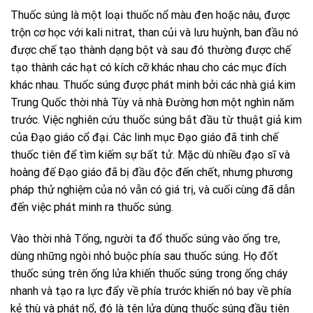
Thuốc súng là một loại thuốc nổ màu đen hoặc nâu, được
trộn cơ học với kali nitrat, than củi và lưu huỳnh, ban đầu nó
được chế tạo thành dạng bột và sau đó thường được chế
tạo thành các hạt có kích cỡ khác nhau cho các mục đích
khác nhau. Thuốc súng được phát minh bởi các nhà giả kim
Trung Quốc thời nhà Tùy và nhà Đường hơn một nghìn năm
trước. Việc nghiên cứu thuốc súng bắt đầu từ thuật giả kim
của Đạo giáo cổ đại. Các linh mục Đạo giáo đã tinh chế
thuốc tiên để tìm kiếm sự bất tử. Mặc dù nhiều đạo sĩ và
hoàng đế Đạo giáo đã bị đầu độc đến chết, nhưng phương
pháp thử nghiệm của nó vẫn có giá trị, và cuối cùng đã dẫn
đến việc phát minh ra thuốc súng.
Vào thời nhà Tống, người ta đổ thuốc súng vào ống tre,
dùng những ngòi nhỏ buộc phía sau thuốc súng. Họ đốt
thuốc súng trên ống lửa khiến thuốc súng trong ống cháy
nhanh và tạo ra lực đẩy về phía trước khiến nó bay về phía
kẻ thù và phát nổ, đó là tên lửa dùng thuốc súng đầu tiên