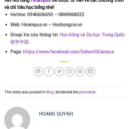
Kết nối cùng
Hicampus
để được tư vấn về các chương trình
và chỉ tiêu học bổng nhé!
Hotline: 0946606693 – 0868968032
Web: Hicampus.vn – Hocbongcis.vn
Group tra cứu thông tin:
Học bổng và Du học Trung Quốc
留学中国
Page:
https://www.facebook.com/DuhocHiCampus
This entry was posted in
Blog
. Bookmark the
permalink
.
HOANG QUỲNH