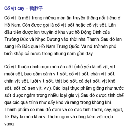
Cổ vịt cay – 鸭脖子
Cổ vịt là một trong những món ăn truyền thống nổi tiếng ở
Hồ Nam. Còn được gọi là cổ vịt sốt hoặc cổ vịt sốt. Lần
đầu tiên được lan truyền ở khu vực hồ Động Đình của
Trường Đức và Nhạc Dương vào thời nhà Thanh. Sau đó lan
sang Hồ Bắc qua Hồ Nam Trung Quốc. Và nó trở nên phổ
biến khắp cả nước trong những năm gần đây.
Cổ vịt thuộc danh mục món ăn sốt (chủ yếu là cổ vịt, vịt
muối sốt, bao gồm cánh vịt sốt, cổ vịt sốt, chân vịt sốt,
chân vịt sốt, lưỡi vịt sốt, thịt bò sốt, cá dẹt sốt, vịt khô
sốt, sốt củ sen vịt, v.v.). Các loại thực phẩm giống như nước
sốt được ngâm trong nhiều loại gia vị. Sau đó được tinh chế
qua các quá trình như sấy khô và rang trong không khí.
Thành phẩm có màu đỏ đậm và có đặc tính thơm, cay, ngọt,
tê. Đây là món khai vị thơm ngon và dùng kèm với rượu
vang.