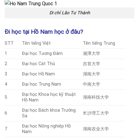
Di chỉ Lão Tư Thành
Đi học tại Hồ Nam học ở đâ
u?
STT
Tên tiếng Việt
Tên tiếng Trung
1
Đại học Tương Đàm
湘潭大学
2
Đại học Cát Thủ
吉首大学
3
Đại học Hồ Nam
湖南大学
4
Đại học Trung Nam
中南大学
Đại học Khoa học kỹ thuật
5
湖南科技大学
Hồ Nam
Đại học Bách khoa Trường
6
长沙理工大学
Sa
Đại học Nông nghiêp Hồ
7
湖南农业大学
Nam