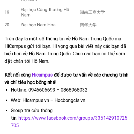
Đại học Công thương Hồ
19
湖南工商大学
Nam
20
Đại học Nam Hoa
南华大学
Trên đây la một số thông tin về Hồ Nam Trung Quốc mà
HiCampus gửi tới bạn. Hi vọng qua bài viết này các bạn đã
hiểu hơn về Hồ Nam Trung Quốc. Chúc các bạn có thể sớm
đặt chân tới Hồ Nam.
Kết nối cùng
Hicampus
để được tư vấn về các chương trình
và chỉ tiêu học bổng nhé!
Hotline: 0946606693 – 0868968032
Web: Hicampus.vn – Hocbongcis.vn
Group tra cứu thông
tin:
https://www.facebook.com/groups/335142910725
705