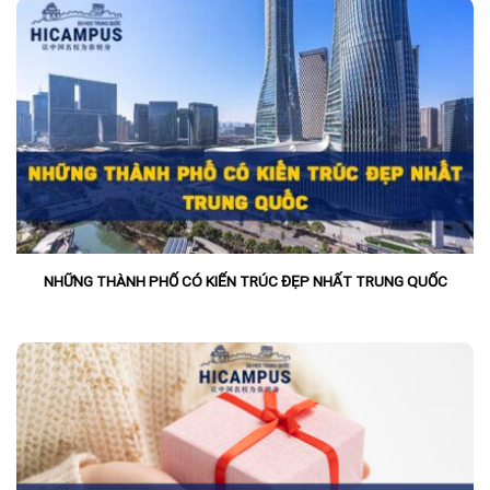
NHỮNG THÀNH PHỐ CÓ KIẾN TRÚC ĐẸP NHẤT TRUNG QUỐC