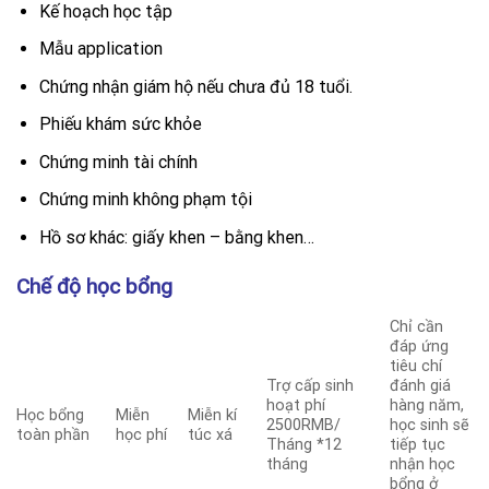
Kế hoạch học tập
Mẫu application
Chứng nhận giám hộ nếu chưa đủ 18 tuổi.
Phiếu khám sức khỏe
Chứng minh tài chính
Chứng minh không phạm tội
Hồ sơ khác: giấy khen – bằng khen…
Chế độ học bổng
Chỉ cần
đáp ứng
tiêu chí
Trợ cấp sinh
đánh giá
hoạt phí
hàng năm,
Học bổng
Miễn
Miễn kí
2500RMB/
học sinh sẽ
toàn phần
học phí
túc xá
Tháng *12
tiếp tục
tháng
nhận học
bổng ở