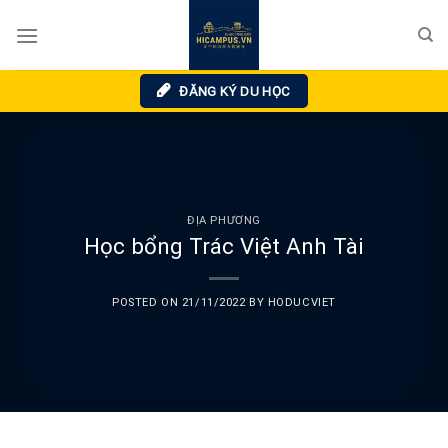
Skip
to
content
ĐĂNG KÝ DU HỌC
ĐỊA PHƯƠNG
Học bổng Trác Việt Anh Tài
POSTED ON
21/11/2022
BY
HODUCVIET