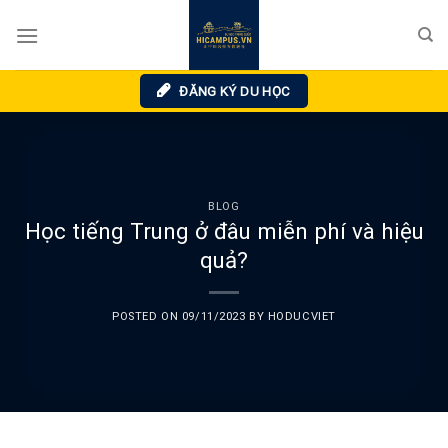
Skip
to
content
ĐĂNG KÝ DU HỌC
BLOG
Học tiếng Trung ở đâu miễn phí và hiệu
quả?
POSTED ON
09/11/2023
BY
HODUCVIET