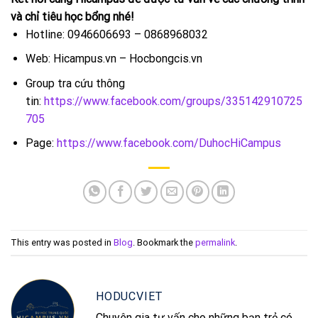
và chỉ tiêu học bổng nhé!
Hotline: 0946606693 – 0868968032
Web: Hicampus.vn – Hocbongcis.vn
Group tra cứu thông
tin:
https://www.facebook.com/groups/335142910725
705
Page:
https://www.facebook.com/DuhocHiCampus
This entry was posted in
Blog
. Bookmark the
permalink
.
HODUCVIET
Chuyên gia tư vấn cho những bạn trẻ có