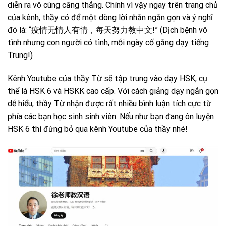
diễn ra vô cùng căng thẳng. Chính vì vậy ngay trên trang chủ
của kênh, thầy có để một dòng lời nhắn ngắn gọn và ý nghĩ
đó là: “疫情无情人有情，每天努力教中文!” (Dịch bệnh vô
tình nhưng con người có tình, mỗi ngày cố gắng dạy tiếng
Trung!)
Kênh Youtube của thầy Từ sẽ tập trung vào dạy HSK, cụ
thể là HSK 6 và HSKK cao cấp. Với cách giảng dạy ngắn gọn
dễ hiểu, thầy Từ nhận được rất nhiều bình luận tích cực từ
phía các bạn học sinh sinh viên. Nếu như bạn đang ôn luyện
HSK 6 thì đừng bỏ qua kênh Youtube của thầy nhé!