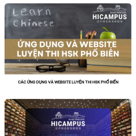
CÁC ỨNG DỤNG VÀ WEBSITE LUYỆN THI HSK PHỔ BIẾN