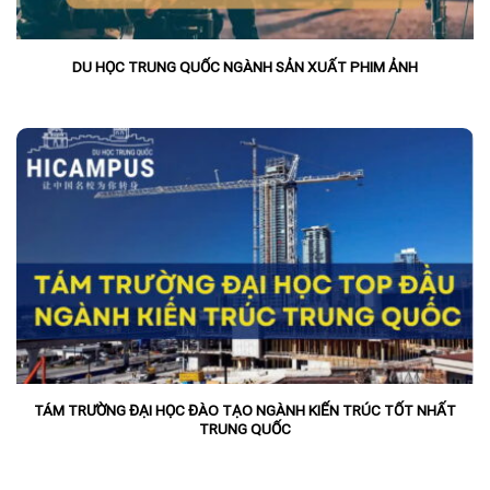
DU HỌC TRUNG QUỐC NGÀNH SẢN XUẤT PHIM ẢNH
TÁM TRƯỜNG ĐẠI HỌC ĐÀO TẠO NGÀNH KIẾN TRÚC TỐT NHẤT
TRUNG QUỐC