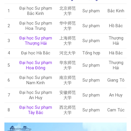
Đại học Sư phạm
北京师范
1
Sư phạm
Bắc Kinh
Bắc Kinh
大学
Đại học Sư phạm
华中师范
2
Sư phạm
Hồ Bắc
Hoa Trung
大学
Đại học Sư phạm
上海师范
Thượng
3
Sư phạm
Thượng Hải
大学
Hải
4
Đại học Hà Bắc
河北大学
Tổng hợp
Hà Bắc
Đại học Sư phạm
华东师范
Thượng
5
Sư phạm
Hoa Đông
大学
Hải
Đại học Sư phạm
南京师范
6
Sư phạm
Giang Tô
Nam Kinh
大学
Đại học Sư phạm
安徽师范
7
Sư phạm
An Huy
An Huy
大学
Đại học Sư phạm
西北师范
8
Sư phạm
Cam Túc
Tây Bắc
大学