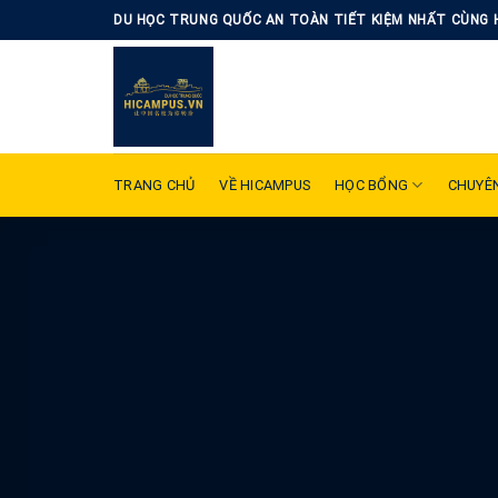
Skip
DU HỌC TRUNG QUỐC AN TOÀN TIẾT KIỆM NHẤT CÙNG 
to
content
TRANG CHỦ
VỀ HICAMPUS
HỌC BỔNG
CHUYÊ