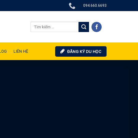
094.660.6693
LOG
LIÊN HỆ
ĐĂNG KÝ DU HỌC