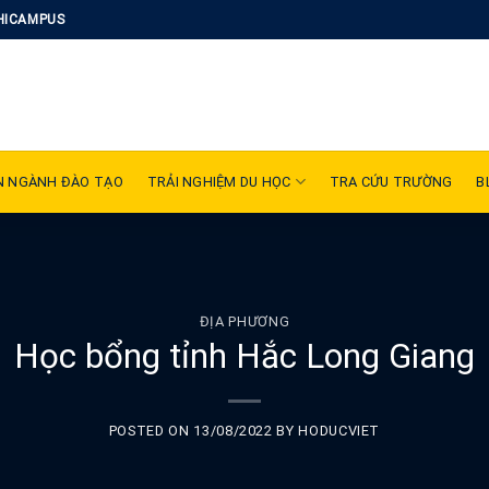
HICAMPUS
N NGÀNH ĐÀO TẠO
TRẢI NGHIỆM DU HỌC
TRA CỨU TRƯỜNG
B
ĐỊA PHƯƠNG
Học bổng tỉnh Hắc Long Giang
POSTED ON
13/08/2022
BY
HODUCVIET