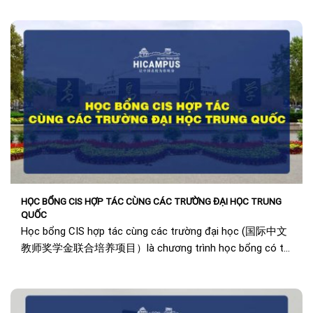
HỌC BỔNG CIS HỢP TÁC CÙNG CÁC TRƯỜNG ĐẠI HỌC TRUNG
QUỐC
Học bổng CIS hợp tác cùng các trường đại học (国际中文
教师奖学金联合培养项目）là chương trình học bổng có tỉ
lệ thành công khá cao khi ứng tuyển....