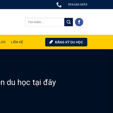
094.660.6693
LOG
LIÊN HỆ
ĐĂNG KÝ DU HỌC
n du học tại đây