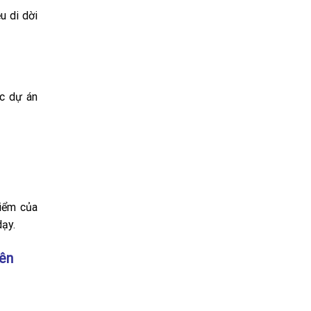
u di dời
ộc dự án
điểm của
dạy.
iên