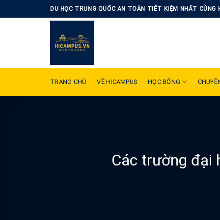
Skip
DU HỌC TRUNG QUỐC AN TOÀN TIẾT KIỆM NHẤT CÙNG 
to
content
TRANG CHỦ
VỀ HICAMPUS
HỌC BỔNG
CHUYÊ
Các trường đại 