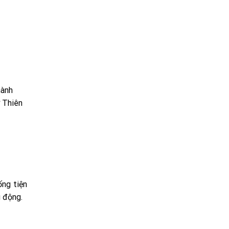
hành
 Thiên
ống tiện
g động.