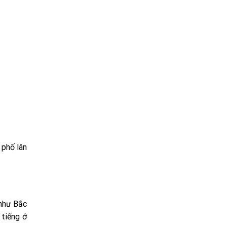
 phố lân
 như Bắc
 tiếng ở