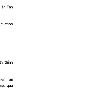
hiên Tân
lựa chọn
ây thỉnh
hiên Tân
hiệu quả