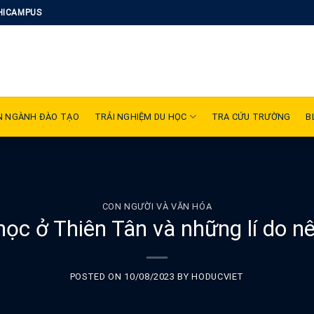
HICAMPUS
N NGÀNH ĐÀO TẠO
TRẢI NGHIỆM DU HỌC
TRA CỨU TRƯỜNG
B
CON NGƯỜI VÀ VĂN HÓA
học ở Thiên Tân và những lí do nê
POSTED ON
10/08/2023
BY
HODUCVIET