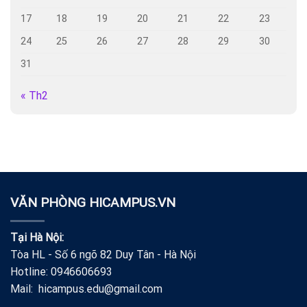
17
18
19
20
21
22
23
24
25
26
27
28
29
30
31
« Th2
VĂN PHÒNG HICAMPUS.VN
Tại Hà Nội:
Tòa HL - Số 6 ngõ 82 Duy Tân - Hà Nội
Hotline: 0946606693
Mail: hicampus.edu@gmail.com