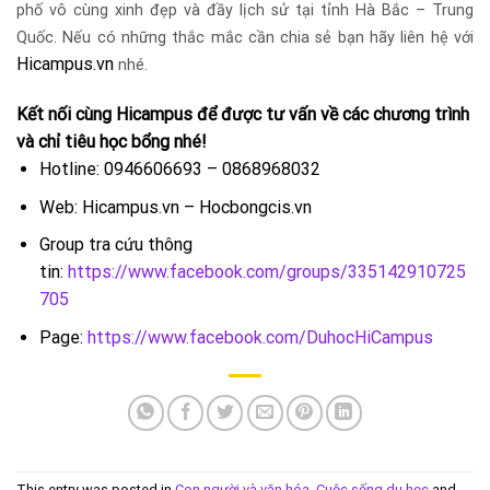
phố vô cùng xinh đẹp và đầy lịch sử tại tỉnh Hà Bắc – Trung
Quốc. Nếu có những thắc mắc cần chia sẻ bạn hãy liên hệ với
Hicampus.vn
nhé.
Kết nối cùng Hicampus để được tư vấn về các chương trình
và chỉ tiêu học bổng nhé!
Hotline: 0946606693 – 0868968032
Web: Hicampus.vn – Hocbongcis.vn
Group tra cứu thông
tin:
https://www.facebook.com/groups/335142910725
705
Page:
https://www.facebook.com/DuhocHiCampus
This entry was posted in
Con người và văn hóa
,
Cuộc sống du học
and