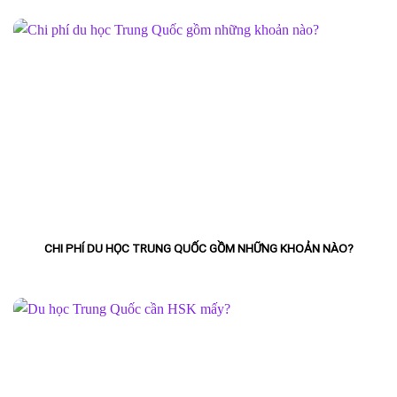
CHI PHÍ DU HỌC TRUNG QUỐC GỒM NHỮNG KHOẢN NÀO?