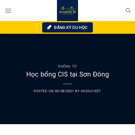
Skip
to
content
ĐĂNG KÝ DU HỌC
KHỔNG TỬ
Học bổng CIS tại Sơn Đông
POSTED ON
05/08/2021
BY
HODUCVIET