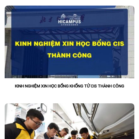
KINH NGHIỆM XIN HỌC BỔNG KHỔNG TỬ CIS THÀNH CÔNG