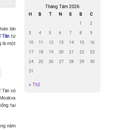
Tháng Tám 2026
H
B
T
N
S
B
C
1
2
hiên lớn
3
4
5
6
7
8
9
ĩ Tân
từ
10
11
12
13
14
15
16
g là một
17
18
19
20
21
22
23
24
25
26
27
28
29
30
31
« Th2
ĩ Tân có
 “Moskva
sống tại
Hằng năm