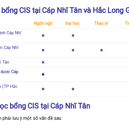
bổng CIS tại Cáp Nhĩ Tân và Hắc Long 
Ngôn ngữ
Đại học
Thạc sĩ
Ti
rình Cáp Nhĩ
★
★
m Cáp Nhĩ
★
★
★
ĩ Tân
★
y dược Cáp
★
i (TP Hắc
★
★
Học bổng CIS tại Cáp Nhĩ Tân
n phải lưu ý một số vấn đề sau: