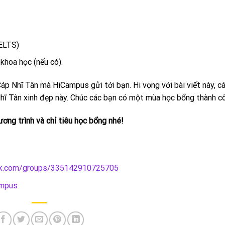
ELTS)
khoa học (nếu có).
áp Nhĩ Tân mà HiCampus gửi tới bạn. Hi vọng với bài viết này, c
hĩ Tân xinh đẹp này. Chúc các bạn có một mùa học bổng thành c
ơng trình và chỉ tiêu học bổng nhé!
ok.com/groups/335142910725705
ampus