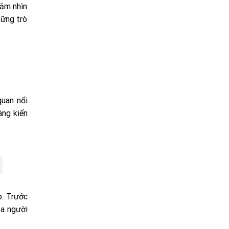
gắm nhìn
hững trò
uan nổi
àng kiến
o. Trước
ủa người