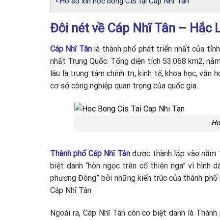
Hồ sơ xin học bổng CIS tại Cáp Nhĩ Tân
Đôi nét về Cáp Nhĩ Tân – Hắc 
Cáp Nhĩ Tân
là thành phố phát triển nhất của tỉ
nhất Trung Quốc. Tổng diện tích 53.068 km2, nằ
lâu là trung tâm chính trị, kinh tế, khoa học, v
cơ sở công nghiệp quan trọng của quốc gia.
Họ
Thành phố Cáp Nhĩ Tân
được thành lập vào năm 1
biệt danh “hòn ngọc trên cổ thiên nga” vì hình
phương Đông” bởi những kiến trúc của thành phố n
Cáp Nhĩ Tân
Ngoài ra, Cáp Nhĩ Tân còn có biệt danh là Thành 