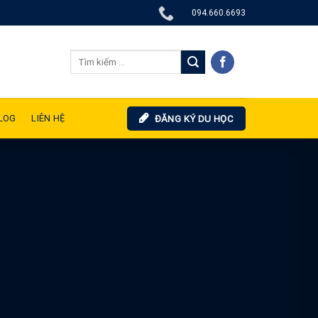
094.660.6693
LOG
LIÊN HỆ
ĐĂNG KÝ DU HỌC