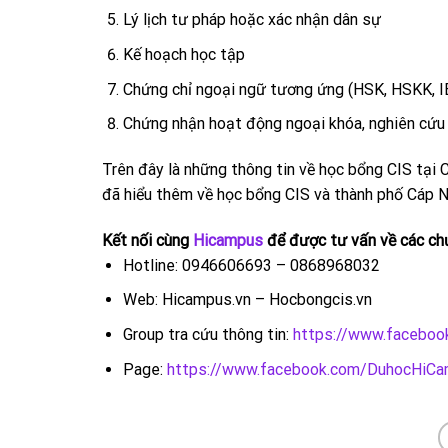
Lý lịch tư pháp hoặc xác nhận dân sự
Kế hoạch học tập
Chứng chỉ ngoại ngữ tương ứng (HSK, HSKK, I
Chứng nhận hoạt động ngoại khóa, nghiên cứu 
Trên đây là những thông tin về học bổng CIS tại C
đã hiểu thêm về học bổng CIS và thành phố Cáp N
Kết nối cùng
Hicampus
để được tư vấn về các chư
Hotline: 0946606693 – 0868968032
Web: Hicampus.vn – Hocbongcis.vn
Group tra cứu thông tin:
https://www.facebo
Page:
https://www.facebook.com/DuhocHiC