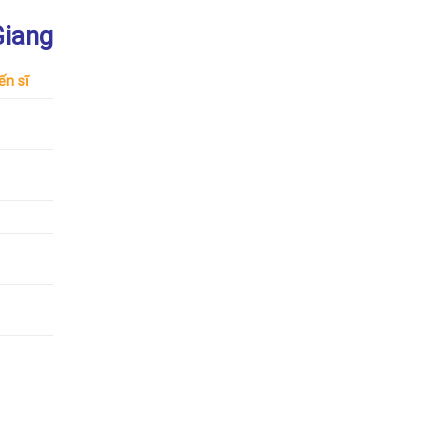
Giang
ến sĩ