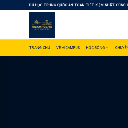
Skip
DU HỌC TRUNG QUỐC AN TOÀN TIẾT KIỆM NHẤT CÙNG 
to
content
TRANG CHỦ
VỀ HICAMPUS
HỌC BỔNG
CHUYÊ