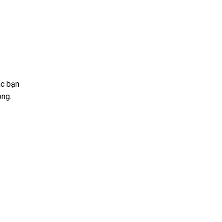
ác bạn
ông.