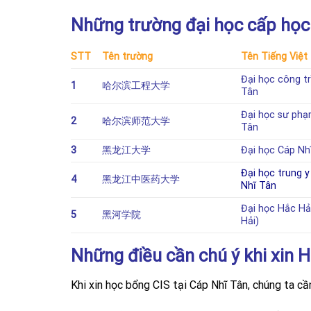
Những trường đại học cấp học 
STT
Tên trường
Tên Tiếng Việt
Đại học công t
1
哈尔滨工程大学
Tân
Đại học sư phạ
2
哈尔滨师范大学
Tân
3
黑龙江大学
Đại học Cáp Nh
Đại học trung 
4
黑龙江中医药大学
Nhĩ Tân
Đại học Hắc Hả
5
黑河学院
Hải)
Những điều cần chú ý khi xin 
Khi xin học bổng CIS tại Cáp Nhĩ Tân, chúng ta cầ