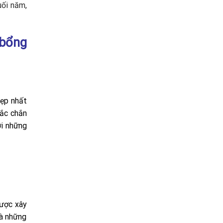
uối năm,
 bổng
đẹp nhất
hắc chắn
ởi những
ược xây
và những