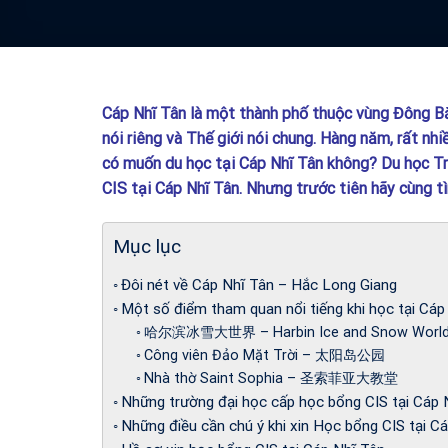
Cáp Nhĩ Tân là một thành phố thuộc vùng Đông Bắ
nói riêng và Thế giới nói chung. Hàng năm, rất nh
có muốn du học tại Cáp Nhĩ Tân không? Du học 
CIS tại Cáp Nhĩ Tân. Nhưng trước tiên hãy cùng t
Mục lục
Đôi nét về Cáp Nhĩ Tân – Hắc Long Giang
Một số điểm tham quan nổi tiếng khi học tại Cá
哈尔滨冰雪大世界 – Harbin Ice and Snow Worl
Công viên Đảo Mặt Trời – 太阳岛公园
Nhà thờ Saint Sophia – 圣索菲亚大教堂
Những trường đại học cấp học bổng CIS tại Cáp 
Những điều cần chú ý khi xin Học bổng CIS tại C