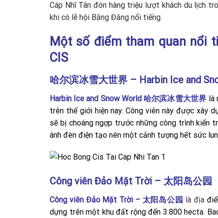
Cáp Nhĩ Tân đón hàng triệu lượt khách du lịch t
khi có lễ hội Băng Đăng nổi tiếng.
Một số điểm tham quan nổi ti
CIS
哈尔滨冰雪大世界 – Harbin Ice and Sno
Harbin Ice and Snow World 哈尔滨冰雪大世界
là 
trên thế giới hiện nay. Công viên này được xây 
sẽ bị choáng ngợp trước những công trình kiến 
ánh đèn điện tạo nên một cảnh tượng hết sức lung
Công viên Đảo Mặt Trời – 太阳岛公园
Công viên Đảo Mặt Trời – 太阳岛公园
l
à đ
ịa
điể
dựng trên một khu đất rộng đến 3.800 hecta. Ba