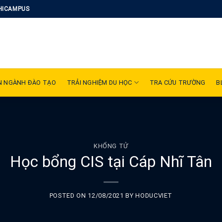
HICAMPUS
N NGÀNH ĐÀO TẠO
TRẢI NGHIỆM DU HỌC
TRA CỨU TRƯỜNG
B
KHỔNG TỬ
Học bổng CIS tại Cáp Nhĩ Tân
POSTED ON
12/08/2021
BY
HODUCVIET