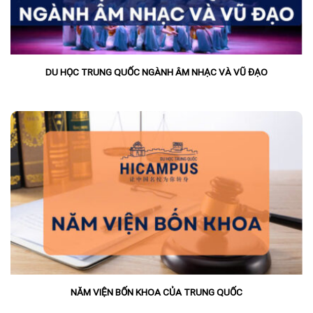
DU HỌC TRUNG QUỐC NGÀNH ÂM NHẠC VÀ VŨ ĐẠO
NĂM VIỆN BỐN KHOA CỦA TRUNG QUỐC