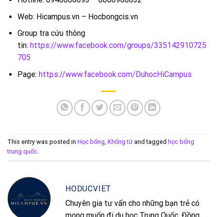
Web: Hicampus.vn – Hocbongcis.vn
Group tra cứu thông
tin:
https://www.facebook.com/groups/335142910725
705
Page:
https://www.facebook.com/DuhocHiCampus
This entry was posted in
Học bổng
,
Khổng tử
and tagged
học bổng
trung quốc
.
HODUCVIET
Chuyên gia tư vấn cho những bạn trẻ có
mong muốn đi du học Trung Quốc. Đồng