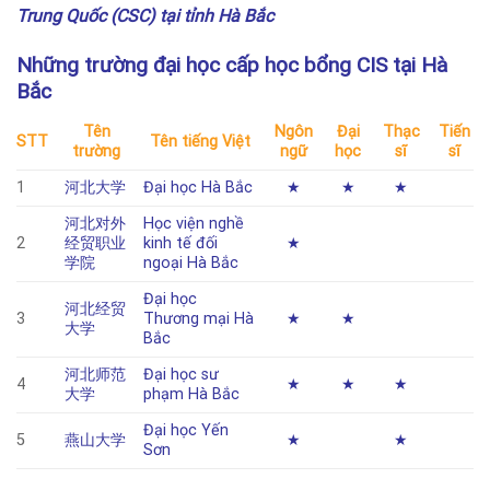
Trung Quốc (CSC) tại tỉnh Hà Bắc
Những trường đại học cấp học bổng CIS tại Hà
Bắc
Tên
Ngôn
Đại
Thạc
Tiến
STT
Tên tiếng Việt
trường
ngữ
học
sĩ
sĩ
1
河北大学
Đại học Hà Bắc
★
★
★
河北对外
Học viện nghề
2
经贸职业
kinh tế đối
★
学院
ngoại Hà Bắc
Đại học
河北经贸
3
Thương mại Hà
★
★
大学
Bắc
河北师范
Đại học sư
4
★
★
★
大学
phạm Hà Bắc
Đại học Yến
5
燕山大学
★
★
Sơn