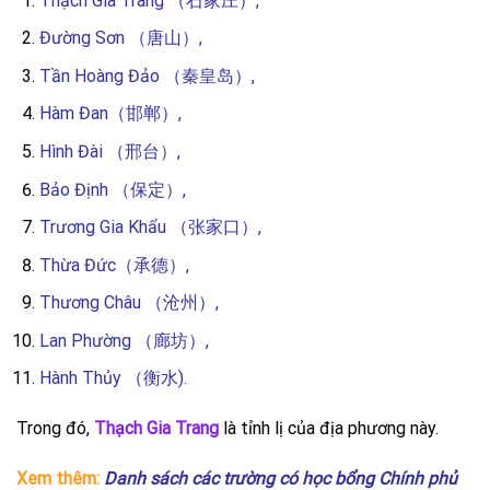
Thạch Gia Trang （石家庄）,
Đường Sơn （唐山）,
Tần Hoàng Đảo （秦皇岛）,
Hàm Đan（邯郸）,
Hình Đài （邢台）,
Bảo Định （保定）,
Trương Gia Khẩu （张家口）,
Thừa Đức（承德）,
Thương Châu （沧州）,
Lan Phường （廊坊）,
Hành Thủy （衡水).
Trong đó,
Thạch Gia Trang
là tỉnh lị của địa phương này.
Xem thêm:
Danh sách các trường có học bổng Chính phủ