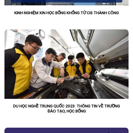
KINH NGHIỆM XIN HỌC BỔNG KHỔNG TỬ CIS THÀNH CÔNG
DU HỌC NGHỀ TRUNG QUỐC 2023: THÔNG TIN VỀ TRƯỜNG
ĐÀO TẠO, HỌC BỔNG