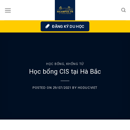
Skip
to
content
ĐĂNG KÝ DU HỌC
HỌC BỔNG
,
KHỔNG TỬ
Học bổng CIS tại Hà Bắc
POSTED ON
29/07/2021
BY
HODUCVIET