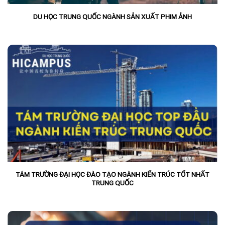
DU HỌC TRUNG QUỐC NGÀNH SẢN XUẤT PHIM ẢNH
TÁM TRƯỜNG ĐẠI HỌC ĐÀO TẠO NGÀNH KIẾN TRÚC TỐT NHẤT
TRUNG QUỐC